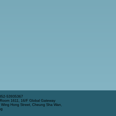
852-53935367
 Room 1611, 16/F Global Gateway
3 Wing Hong Street, Cheung Sha Wan,
ng