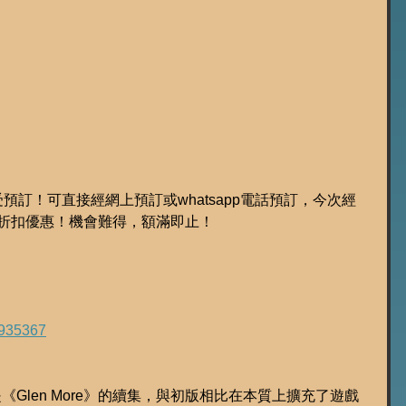
已接受預訂！可直接經網上預訂或whatsapp電話預訂，今次經
特別折扣優惠！機會難得，額滿即止！
935367
nicles》是《Glen More》的續集，與初版相比在本質上擴充了遊戲