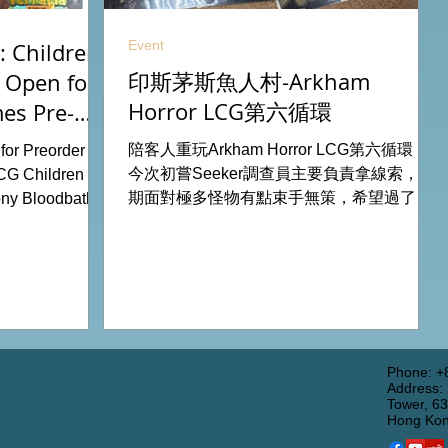
Event
 Children
印斯茅斯魚人村-Arkham
 Open for
Horror LCG第六循環
es Pre-
26
陪客人重玩Arkham Horror LCG第六循環，
or Preorder for
今次初嘗Seeker調查員主要負責拿線索，初
CG Children Of
期面對極多怪物有點束手無策，希望過了三
ny Bloodbath
關有一點經驗值後能較容易應付得到。 #桌
u Agemonia
遊跑團 All On Board HK棋間限定桌遊店
endor Duel:
Book位熱線53935367 Global Gateway
Battle for
Tower16樓11室 (荔枝角MTR Exit B)
y Potter:
 Pokemon
from our online
rdhk.com/shop
Phone: +
Address:
s Retail Shop
Tower, 6
 Tower, 63
Hong Ko