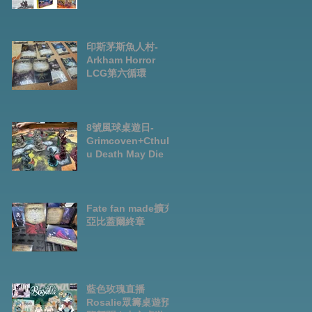
Preorder|Boardga
mes Pre-Order
News July2026
印斯茅斯魚人村-
Arkham Horror
LCG第六循環
8號風球桌遊日-
Grimcoven+Cthulh
u Death May Die
Fate fan made擴充-
亞比蓋爾終章
藍色玫瑰直播
Rosalie眾籌桌遊預