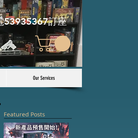
電53935367訂座
Our Services
Featured Posts