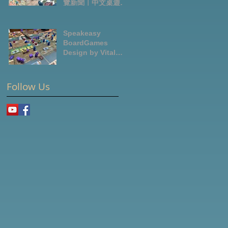
覽新聞｜中文桌遊節
目
Speakeasy
BoardGames
Design by Vital
Lacerda-玩game紀
錄
Follow Us