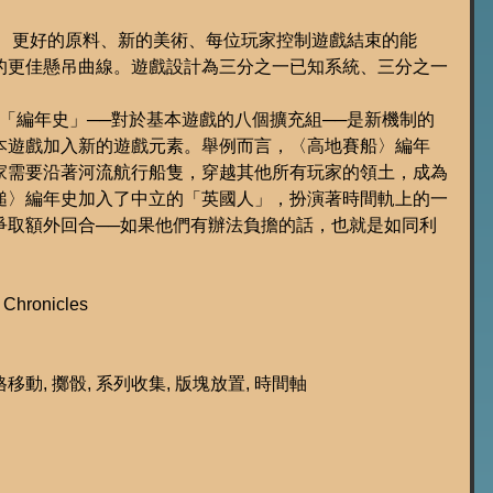
塊、更好的原料、新的美術、每位玩家控制遊戲結束的能
的更佳懸吊曲線。遊戲設計為三分之一已知系統、三分之一
題的「編年史」──對於基本遊戲的八個擴充組──是新機制的
本遊戲加入新的遊戲元素。舉例而言，〈高地賽船〉編年
家需要沿著河流航行船隻，穿越其他所有玩家的領土，成為
鎚〉編年史加入了中立的「英國人」，扮演著時間軌上的一
爭取額外回合──如果他們有辦法負擔的話，也就是如同利
Chronicles
移動, 擲骰, 系列收集, 版塊放置, 時間軸