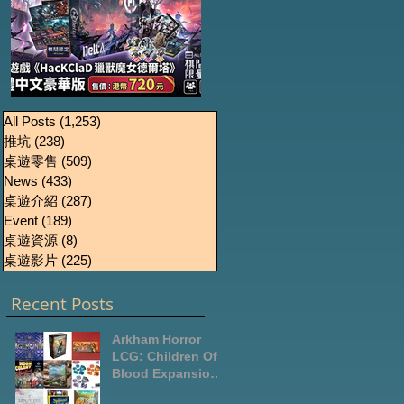
《HacKClaD獵獸魔女
Boardgames Pre-
U
All Posts
(1,253)
1,253 篇文章
推坑
(238)
238 篇文章
order Update
德爾塔》繁體中文豪
桌遊零售
(509)
509 篇文章
October2024
華版開放預售
News
(433)
433 篇文章
桌遊介紹
(287)
287 篇文章
Event
(189)
189 篇文章
桌遊資源
(8)
8 篇文章
桌遊影片
(225)
225 篇文章
Recent Posts
Arkham Horror
LCG: Children Of
Blood Expansion
Open for