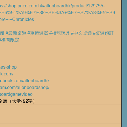
ps://shop.price.com.hk/allonboardhk/product/129755-
E6%91%A9%E7%88%BE%3A+%E7%B7%A8%E5%B9
e+-+Chronicles
摩爾
#最新桌遊
#重策遊戲
#栢龍玩具
#中文桌遊
#桌遊預訂
#棋間限定
ames-shop
hk.com/
acebook.com/allonboardhk
gram.com/allonboardshop/
ly/boardgamevideo
樓全層（大堂按2字）