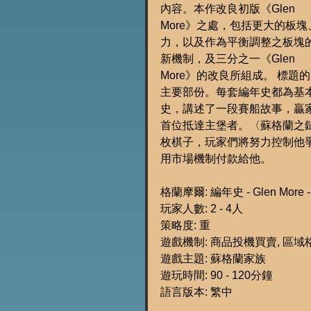
內容。本作改良初版《Glen
More》之處，包括更大的板
力，以及作為平衡調整之板塊
新機制，及三分之一《Glen
More》的改良所組成。 標
主要部份。每套編年史都為基
史，講述了一段賽船故事，贏
首位抵達主堡者。〈蘇格蘭之
枚棋子，玩家們將努力控制他
用市場機制付款給他。
格蘭摩爾: 編年史 - Glen More - 
玩家人數: 2 - 4人
策略度: 重
遊戲機制: 商品投機買賣, 區域格
遊戲主題: 蘇格蘭家族
遊玩時間: 90 - 120分鐘
語言版本: 繁中