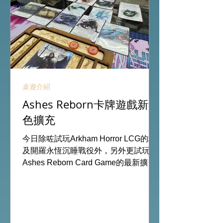
桌遊介紹
Ashes Reborn卡牌遊戲新角
色擴充
今日除咗試玩Arkham Horror LCG的埃
及開羅永恆沉睡戰役外，另外更試玩
Ashes Reborn Card Game的最新擴
充。 Ashes推出新角色的新卡牌都令遊
戲添加更多打法，期待更多新玩家加
入。 #桌遊場地 All On Board HK棋間
限定桌遊店Book位熱線53935367
Global Gateway Tower16樓11室 (荔枝