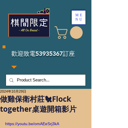
ME
NU
​歡迎致電53935367訂座
2024年10月29日
做雞保衛村莊🐔Flock
together桌遊開箱影片
https://youtu.be/omAEeSrj3kA