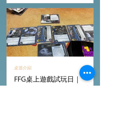
角MTR Exit B)
桌遊介紹
FFG桌上遊戲試玩日｜
Starwars Deckbuilding新擴
充｜Arkham Horror LCG
chapter2 INVESTIGATOR
先玩Starwars Deckbuilding Card
deck
Game新擴充的5關對戰Campaign
mode，真心整得唔錯，途中兩方勢力
各有試過輸贏，經過所有成長及準備後