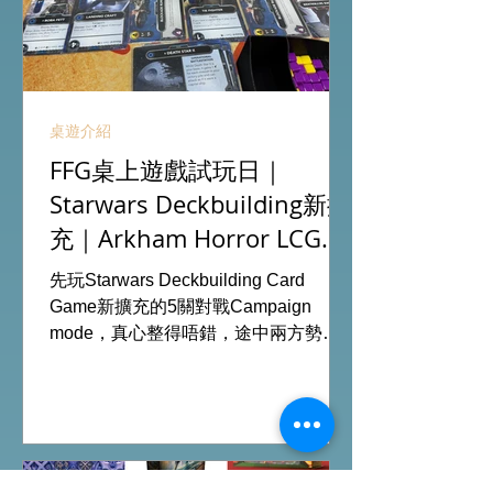
桌遊介紹
FFG桌上遊戲試玩日｜
Starwars Deckbuilding新擴
充｜Arkham Horror LCG
chapter2 INVESTIGATOR
先玩Starwars Deckbuilding Card
deck
Game新擴充的5關對戰Campaign
mode，真心整得唔錯，途中兩方勢力
各有試過輸贏，經過所有成長及準備後
的最後一戰更加刺激！ 晚上試玩兩關詭
鎮奇談的獨立劇情關卡，同時試用下最
新推出的chapter2調查員牌庫擴充的玩
家卡牌，果然課金角色就是勁！ 就是這
樣，全天的FFG桌遊日完滿結束。 #桌