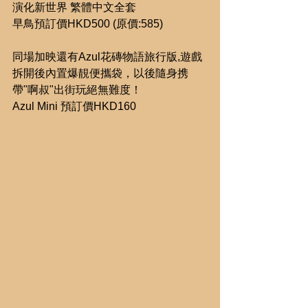
演化新世界 繁體中文全套
早鳥預訂價HKD500 (原價:585)
同場加映還有Azul花磚物語旅行版,遊戲
拆開後內置爆靚便攜袋，以後隨身携
帶"啊叔"出街玩絕無難度！
Azul Mini 預訂價HKD160