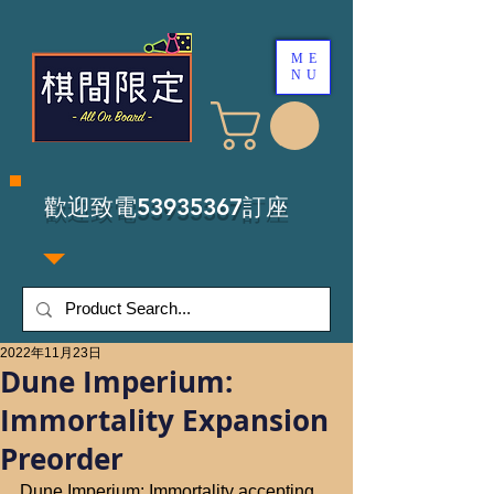
ME
NU
​歡迎致電53935367訂座
2022年11月23日
Dune Imperium:
Immortality Expansion
Preorder
Dune Imperium: Immortality accepting 