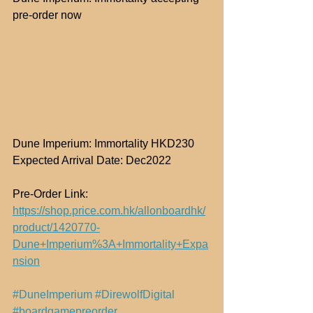
pre-order now
Dune Imperium: Immortality HKD230
Expected Arrival Date: Dec2022
Pre-Order Link: 
https://shop.price.com.hk/allonboardhk/
product/1420770-
Dune+Imperium%3A+Immortality+Expa
nsion
#DuneImperium
#DirewolfDigital
#boardgamepreorder