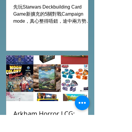
chapter2 INVESTIGATOR
先玩Starwars Deckbuilding Card
deck
Game新擴充的5關對戰Campaign
mode，真心整得唔錯，途中兩方勢力
各有試過輸贏，經過所有成長及準備後
的最後一戰更加刺激！ 晚上試玩兩關詭
鎮奇談的獨立劇情關卡，同時試用下最
新推出的chapter2調查員牌庫擴充的玩
家卡牌，果然課金角色就是勁！ 就是這
樣，全天的FFG桌遊日完滿結束。 #桌
遊場地 All On Board HK棋間限定桌遊
店Book位熱線53935367 Global
Gateway Tower16樓11室 (荔枝角MTR
Exit B)
Arkham Horror LCG:
Children Of Blood
Expansion Open for