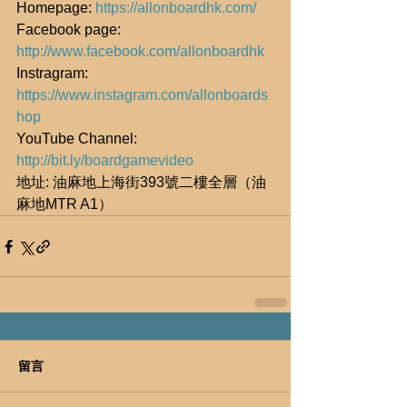
Homepage: 
https://allonboardhk.com/
Facebook page: 
http://www.facebook.com/allonboardhk
Instragram: 
https://www.instagram.com/allonboards
hop
YouTube Channel: 
http://bit.ly/boardgamevideo
地址: 油麻地上海街393號二樓全層（油
麻地MTR A1）
留言