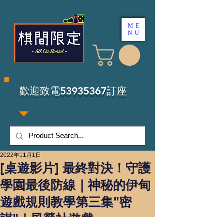
ME
NU
​歡迎致電53935367訂座
2022年11月1日
[桌遊影片] 最終對決！守護
學園最後防線｜神秘的伊甸
遊戲規則教學第三集"密