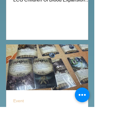
Moon Colony Bloodbath Hot Streak
Nippon: Zaibatsu Agemonia Terraria
The Boardgame Splendor Duel: The
Counterfeiters Senjutsu: Battle for
Japan Wingspan Pocket Harry Potter:
Hogwarts Battle PLAKORO Pokemon
Starter Set 07-09 Order Now from our
online shop:
https://www.allonboardhk.com/shop All
On Board HK Boardgames Retail Shop
Room 1611, Global Gateway Tower, 63
Wing Hong Street
Event
印斯茅斯魚人村-Arkham
Horror LCG第六循環
陪客人重玩Arkham Horror LCG第六循