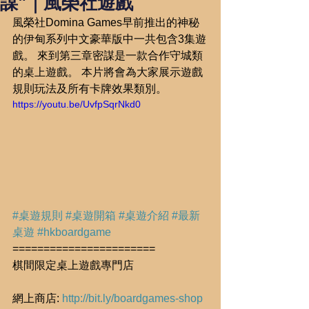
謀"｜風榮社遊戲
風榮社Domina Games早前推出的神秘
的伊甸系列中文豪華版中一共包含3集遊
戲。 來到第三章密謀是一款合作守城類
的桌上遊戲。 本片將會為大家展示遊戲
規則玩法及所有卡牌效果類別。
https://youtu.be/UvfpSqrNkd0
#桌遊規則
#桌遊開箱
#桌遊介紹
#最新
桌遊
#hkboardgame
=======================
棋間限定桌上遊戲專門店
網上商店: 
http://bit.ly/boardgames-shop