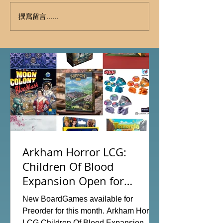
撰寫留言......
Arkham Horror LCG:
Children Of Blood
Expansion Open for
Preorder|Boardgames Pre-
New BoardGames available for
Order News July2026
Preorder for this month. Arkham Horror
LCG Children Of Blood Expansion