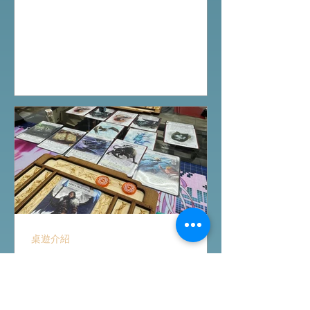
gathering 試玩Boardgames列表:
Terraria The Board Game /9Aug
Everdell Duo /11Aug Formaggio
/12Aug Jisogi /13Aug Nemesis
Retaliation /14Aug #桌遊活動 All On
Board HK棋間限定桌遊店Book位熱線
53935367 Global Gateway Tower16樓
11室 (荔枝角MTR Exit B)
桌遊介紹
Ashes Reborn卡牌遊戲新角
色擴充