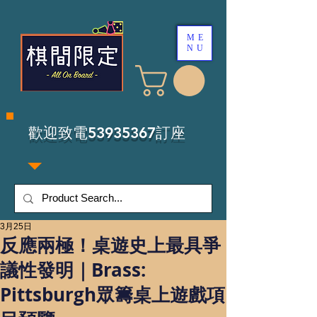
ME
NU
​歡迎致電53935367訂座
3月25日
反應兩極！桌遊史上最具爭
議性發明｜Brass:
Pittsburgh眾籌桌上遊戲項