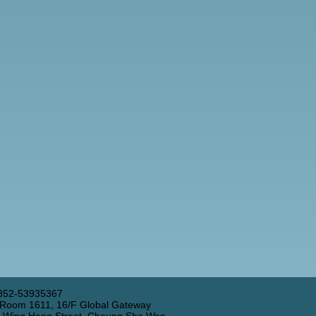
852-53935367
 Room 1611, 16/F Global Gateway