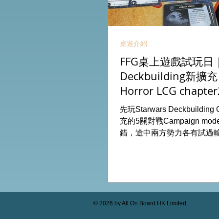
桌遊介紹
FFG桌上遊戲試玩日｜S
Deckbuilding新擴
Horror LCG chapter
INVESTIGATOR deck
先玩Starwars Deckbuildin
充的5關對戰Campaign m
錯，途中兩方勢力各有試過
成長及準備後的最後一戰更加
玩兩關詭鎮奇談的獨立劇情
下最新推出的chapter2調
家卡牌，果然課金角色就是勁
全天的FFG桌遊日完滿結束。 
On Board HK棋間限定桌遊
© 2026 by All On Board HK Limited.
53935367 Global Gateway