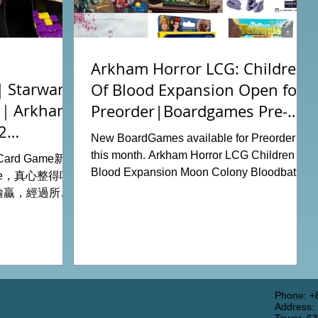
Arkham Horror LCG: Children
tarwars
Of Blood Expansion Open for
充｜Arkham
Preorder|Boardgames Pre-
2
Order News July2026
New BoardGames available for Preorder for
this month. Arkham Horror LCG Children Of
g Card Game新擴
Blood Expansion Moon Colony Bloodbath
ode，真心整得唔
Hot Streak Nippon: Zaibatsu Agemonia
輸贏，經過所有
Terraria The Boardgame Splendor Duel:
刺激！ 晚上試
The Counterfeiters Senjutsu: Battle for
關卡，同時試用
Japan Wingspan Pocket Harry Potter:
查員牌庫擴充的玩
Hogwarts Battle PLAKORO Pokemon
！ 就是這樣，
Starter Set 07-09 Order Now from our online
#桌遊場地 All
shop: https://www.allonboardhk.com/shop
店Book位熱線
Phone: +
Address:
All On Board HK Boardgames Retail Shop
 Tower16樓11室