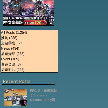
《HacKClaD獵獸魔女
Boardgames Pre-
U
All Posts
(1,254)
1,254 篇文章
推坑
(238)
238 篇文章
order Update
德爾塔》繁體中文豪
桌遊零售
(509)
509 篇文章
October2024
華版開放預售
News
(434)
434 篇文章
桌遊介紹
(288)
288 篇文章
Event
(189)
189 篇文章
桌遊資源
(8)
8 篇文章
桌遊影片
(225)
225 篇文章
Recent Posts
FFG桌上遊戲試玩日
｜Starwars
Deckbuilding新擴
充｜Arkham Horror