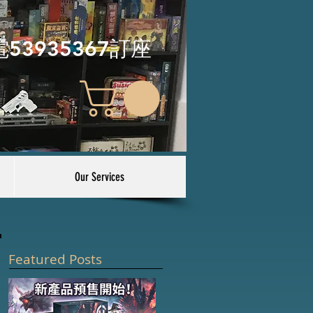
電53935367訂座
Our Services
Featured Posts