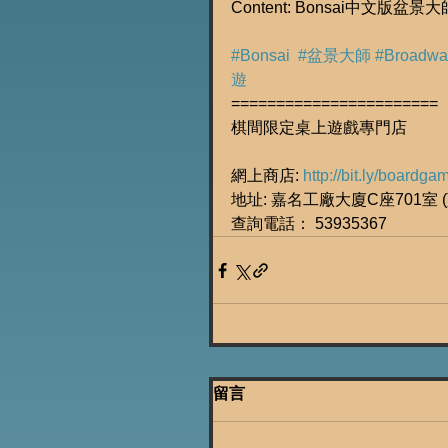
Content: Bonsai中文版
#Bonsai
#盆景大師
#Broadwa
遊
=======================
棋間限定桌上遊戲專門店
網上商店: 
http://bit.ly/boardg
地址: 嘉名工廠大廈C座701室 (荔
查詢電話： 53935367
留言