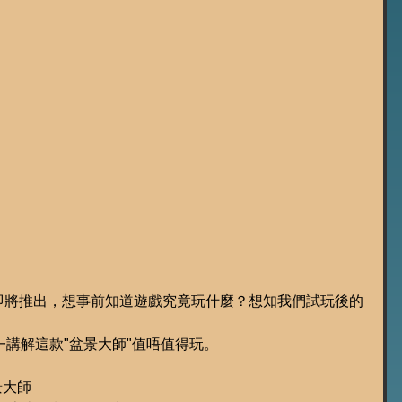
師"即將推出，想事前知道遊戲究竟玩什麼？想知我們試玩後的
講解這款"盆景大師"值唔值得玩。
盆景大師