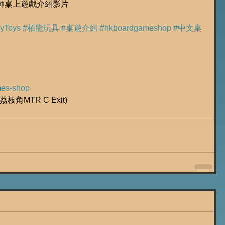
盆景大師桌上遊戲介紹影片
yToys
#栢龍玩具
#桌遊介紹
#hkboardgameshop
#中文桌
ames-shop
枝角MTR C Exit)