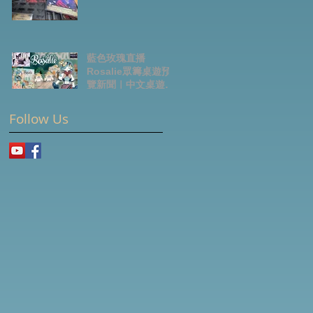
藍色玫瑰直播
Rosalie眾籌桌遊預
覽新聞｜中文桌遊節
目
Follow Us