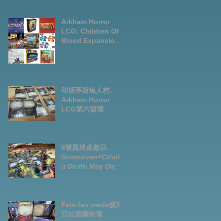
LCG chapter2
INVESTIGATOR
deck
Arkham Horror
LCG: Children Of
Blood Expansion
Open for
Preorder|Boardga
mes Pre-Order
News July2026
印斯茅斯魚人村-
Arkham Horror
LCG第六循環
8號風球桌遊日-
Grimcoven+Cthulh
u Death May Die
Fate fan made擴充-
亞比蓋爾終章