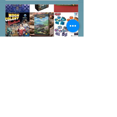
家卡牌，果然課金角色就是勁！ 就是這
樣，全天的FFG桌遊日完滿結束。 #桌
遊場地 All On Board HK棋間限定桌遊
店Book位熱線53935367 Global
Gateway Tower16樓11室 (荔枝角MTR
Exit B)
Arkham Horror LCG:
Children Of Blood
Expansion Open for
Preorder|Boardgames Pre-
New BoardGames available for
Order News July2026
Preorder for this month. Arkham Horror
LCG Children Of Blood Expansion
Moon Colony Bloodbath Hot Streak
Nippon: Zaibatsu Agemonia Terraria
The Boardgame Splendor Duel: The