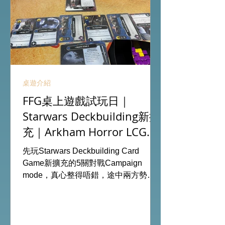
桌遊介紹
FFG桌上遊戲試玩日｜
Starwars Deckbuilding新擴
充｜Arkham Horror LCG
chapter2 INVESTIGATOR
先玩Starwars Deckbuilding Card
deck
Game新擴充的5關對戰Campaign
mode，真心整得唔錯，途中兩方勢力
各有試過輸贏，經過所有成長及準備後
的最後一戰更加刺激！ 晚上試玩兩關詭
鎮奇談的獨立劇情關卡，同時試用下最
新推出的chapter2調查員牌庫擴充的玩