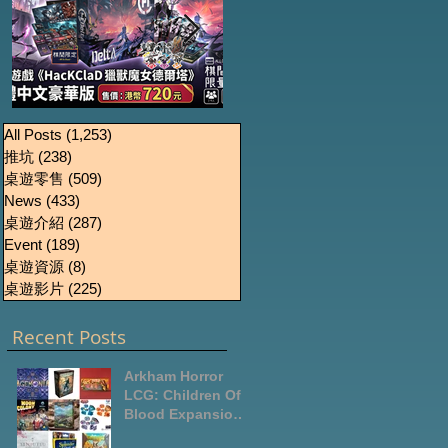
《HacKClaD獵獸魔女
Boardgames Pre-
U
All Posts
(1,253)
1,253 篇文章
推坑
(238)
238 篇文章
order Update
德爾塔》繁體中文豪
桌遊零售
(509)
509 篇文章
October2024
華版開放預售
News
(433)
433 篇文章
桌遊介紹
(287)
287 篇文章
Event
(189)
189 篇文章
桌遊資源
(8)
8 篇文章
桌遊影片
(225)
225 篇文章
Recent Posts
Arkham Horror
LCG: Children Of
Blood Expansion
Open for