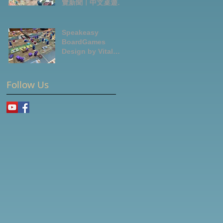
覽新聞｜中文桌遊節
目
Speakeasy
BoardGames
Design by Vital
Lacerda-玩game紀
錄
Follow Us