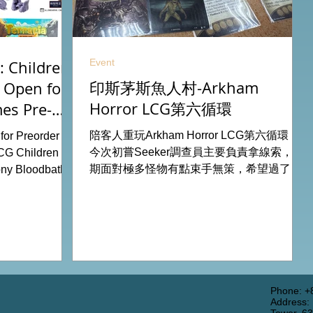
Event
 Children
印斯茅斯魚人村-Arkham
 Open for
Horror LCG第六循環
es Pre-
26
陪客人重玩Arkham Horror LCG第六循環，
or Preorder for
今次初嘗Seeker調查員主要負責拿線索，初
CG Children Of
期面對極多怪物有點束手無策，希望過了三
ny Bloodbath
關有一點經驗值後能較容易應付得到。 #桌
u Agemonia
遊跑團 All On Board HK棋間限定桌遊店
endor Duel:
Book位熱線53935367 Global Gateway
Battle for
Tower16樓11室 (荔枝角MTR Exit B)
y Potter:
 Pokemon
from our online
rdhk.com/shop
Phone: +
Address:
s Retail Shop