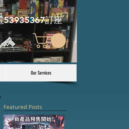
電53935367訂座
Our Services
Featured Posts