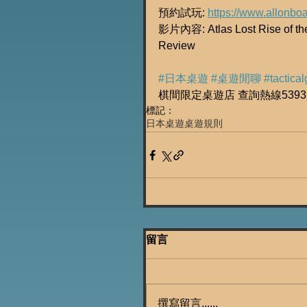
預約試玩: 
https://www.allonbo
影片內容: Atlas Lost Rise of th
Review
#日本桌遊
#桌遊閒聊
#tactica
棋間限定桌遊店 查詢熱線53935
標記：
日本桌遊
桌遊規則
留言
撰寫留言......