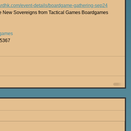
ardhk.com/event-details/boardgame-gathering-sep24
e New Sovereigns from Tactical Games Boardgames 
lgames
367