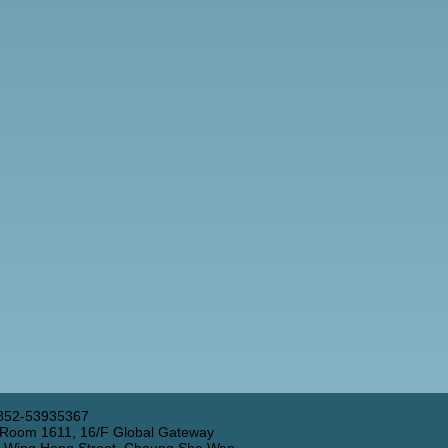
852-53935367
 Room 1611, 16/F Global Gateway