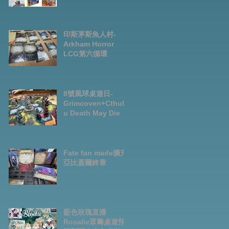
Preorder|Boardga
mes Pre-Order
News July2026
印斯茅斯魚人村-
Arkham Horror
LCG第六循環
8號風球桌遊日-
Grimcoven+Cthulh
u Death May Die
Fate fan made擴充-
亞比蓋爾終章
藍色玫瑰直播
Rosalie眾籌桌遊預