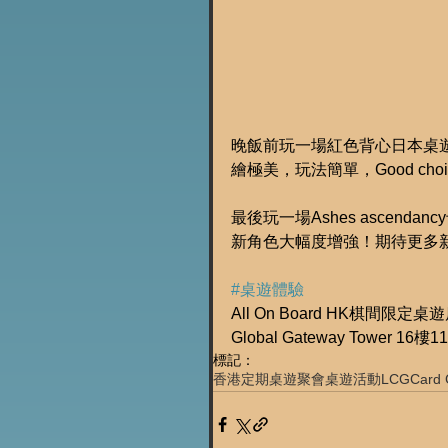
晚飯前玩一場紅色背心日本桌
繪極美，玩法簡單，Good choi
最後玩一場Ashes ascen
新角色大幅度增強！期待更多
#桌遊體驗
All On Board HK棋間限定桌
Global Gateway Tower 16樓
標記：
香港定期桌遊聚會
桌遊活動
LCG
Card