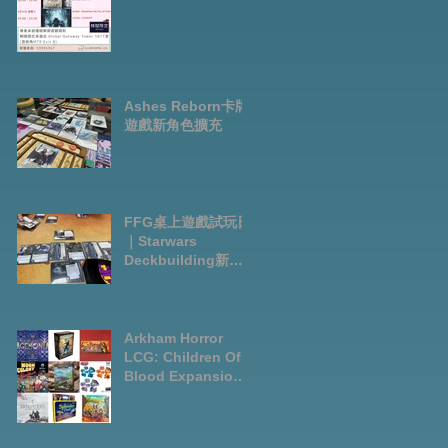
Ashes Reborn卡牌
遊戲新角色擴充
FFG桌上遊戲試玩日
｜Starwars
Deckbuilding新擴
充｜Arkham Horror
LCG chapter2
INVESTIGATOR
deck
Arkham Horror
LCG: Children Of
Blood Expansion
Open for
Preorder|Boardga
mes Pre-Order