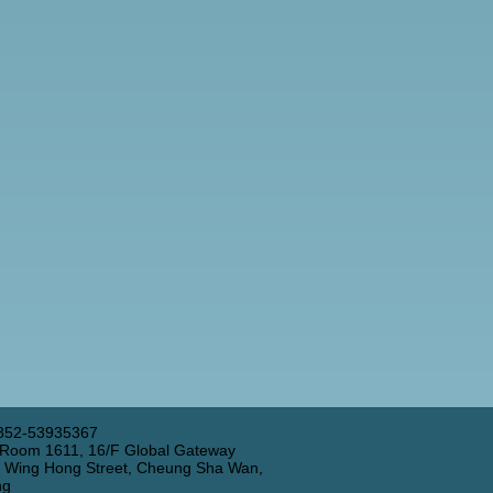
852-53935367
 Room 1611, 16/F Global Gateway
3 Wing Hong Street, Cheung Sha Wan,
ng