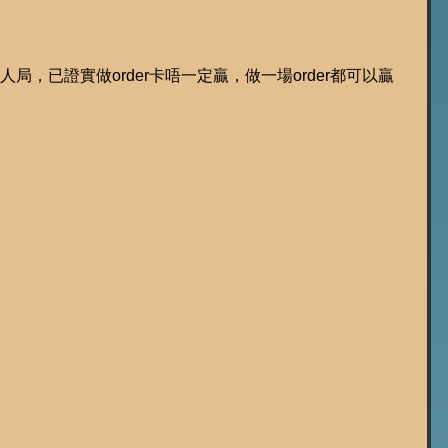
4人局，已證實做order卡唔一定贏，做一場order都可以贏