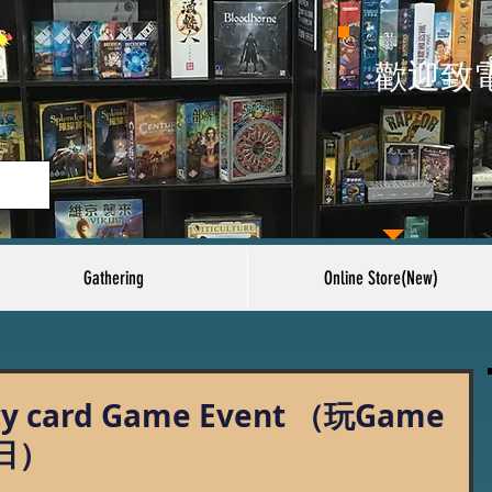
​歡迎致
Gathering
Online Store(New)
cy card Game Event （玩Game
4日）