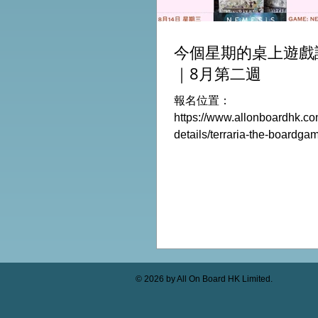
今個星期的桌上遊戲
｜8月第二週
報名位置：
https://www.allonboardhk.co
details/terraria-the-boardg
玩Boardgames列表: Terraria
Game /9Aug Everdell Duo /
Formaggio /12Aug Jisogi /
Retaliation /14Aug #桌遊活動
HK棋間限定桌遊店Book位熱線
Global Gateway Tower16
MTR Exit B)
© 2026 by All On Board HK Limited.