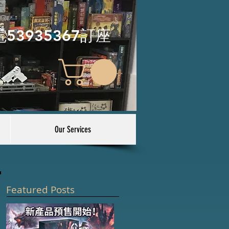
電53935367訂座
Our Services
Featured Posts