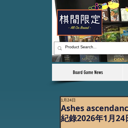
Board Game News
1月24日
Ashes ascendan
紀錄2026年1月2