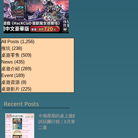
《HacKClaD獵獸魔女
Boardgames Pre-
U
All Posts
(1,256)
1,256 篇文章
推坑
(238)
238 篇文章
order Update
德爾塔》繁體中文豪
桌遊零售
(509)
509 篇文章
October2024
華版開放預售
News
(435)
435 篇文章
桌遊介紹
(289)
289 篇文章
Event
(189)
189 篇文章
桌遊資源
(8)
8 篇文章
桌遊影片
(225)
225 篇文章
Recent Posts
今個星期的桌上遊戲
試玩團行程｜8月第
二週