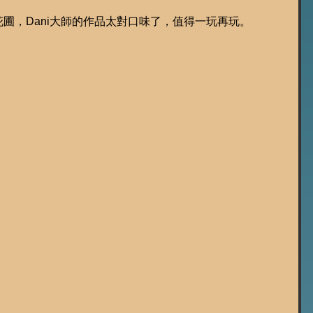
ey風車花圃，Dani大師的作品太對口味了，值得一玩再玩。