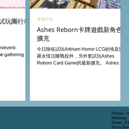
桌遊介紹
試玩團行程
Ashes Reborn卡牌遊戲新角色
擴充
m/event-
今日除咗試玩Arkham Horror LCG的埃及開
ame-gathering 試
羅永恆沉睡戰役外，另外更試玩Ashes
 The Board
Reborn Card Game的最新擴充。 Ashes推
11Aug
出新角色的新卡牌都令遊戲添加更多打法，
13Aug Nemesis
期待更多新玩家加入。 #桌遊場地 All On
 All On Board
Board HK棋間限定桌遊店Book位熱線
53935367
53935367 Global Gateway Tower16樓11室
樓11室 (荔枝角
(荔枝角MTR Exit B)
Phone: +
Address:
Tower, 6
Hong Ko