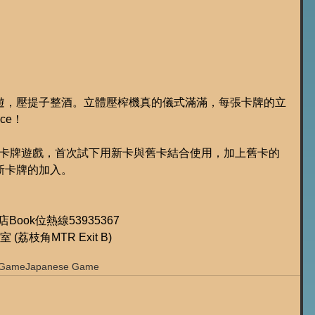
遊，壓提子整酒。立體壓榨機真的儀式滿滿，每張卡牌的立
ce！
dancy卡牌遊戲，首次試下用新卡與舊卡結合使用，加上舊卡的
新卡牌的加入。
遊店Book位熱線53935367
11室 (荔枝角MTR Exit B)
 Game
Japanese Game