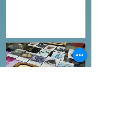
Terraria The Board Game /9Aug
Everdell Duo /11Aug Formaggio
/12Aug Jisogi /13Aug Nemesis
Retaliation /14Aug #桌遊活動 All On
Board HK棋間限定桌遊店Book位熱線
53935367 Global Gateway Tower16樓
11室 (荔枝角MTR Exit B)
桌遊介紹
Ashes Reborn卡牌遊戲新角
色擴充
今日除咗試玩Arkham Horror LCG的埃