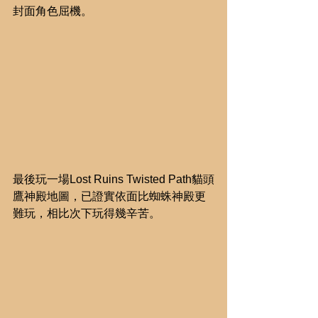
封面角色屈機。
最後玩一場Lost Ruins Twisted Path貓頭
鷹神殿地圖，已證實依面比蜘蛛神殿更
難玩，相比次下玩得幾辛苦。