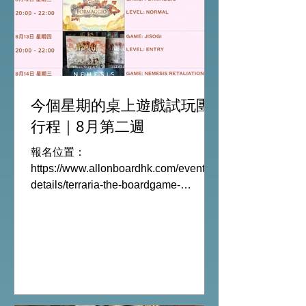
今個星期的桌上遊戲試玩團
行程｜8月第二週
報名位置：
https://www.allonboardhk.com/event-
details/terraria-the-boardgame-
gathering 試玩Boardgames列表:
Terraria The Board Game /9Aug
Everdell Duo /11Aug Formaggio
/12Aug Jisogi /13Aug Nemesis
Retaliation /14Aug #桌遊活動 All On
Board HK棋間限定桌遊店Book位熱線
53935367 Global Gateway Tower16樓