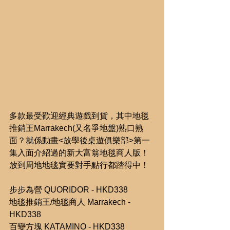
多款最受歡迎經典遊戲到貨，其中地毯
推銷王Marrakech(又名爭地盤)熟口熟
面？就係動畫<放學後桌遊俱樂部>第一
集入面介紹過的新大富翁地毯商人版！
放到周地地毯實要對手點行都踏得中！
步步為營 QUORIDOR - HKD338
地毯推銷王/地毯商人 Marrakech - 
HKD338
百變方塊 KATAMINO - HKD338