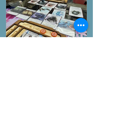
11室 (荔枝角MTR Exit B)
桌遊介紹
Ashes Reborn卡牌遊戲新角
色擴充
今日除咗試玩Arkham Horror LCG的埃
及開羅永恆沉睡戰役外，另外更試玩
Ashes Reborn Card Game的最新擴
充。 Ashes推出新角色的新卡牌都令遊
戲添加更多打法，期待更多新玩家加
入。 #桌遊場地 All On Board HK棋間
限定桌遊店Book位熱線53935367