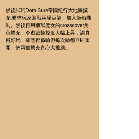
然後試玩Dora Sure帝國紀行大地圖擴
充,要求玩家迎戰兩場巨龍，加入坐船機
制。然後再用獵獸魔女的crosscover角
色擴充，令遊戲操控度大幅上昇，認真
極好玩，雖然都係輸但每次輸都立即重
開。依兩個擴充真心大推薦。