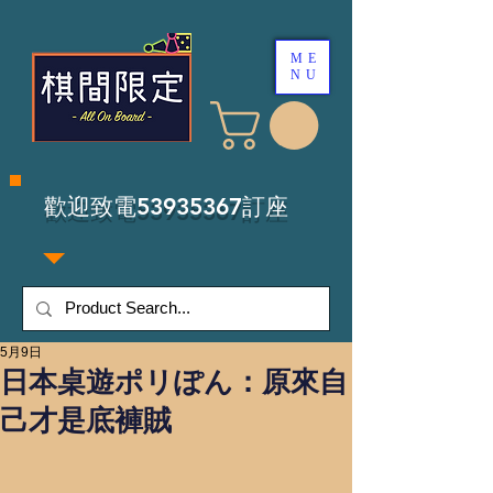
ME
NU
​歡迎致電53935367訂座
5月9日
日本桌遊ポリぽん：原來自
己才是底褲賊