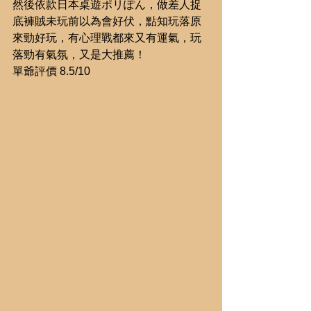
然後依款日本桌遊ポリぽん，做差人捉
底褲賊未玩前以為會好伏，點知玩落原
來勁好玩，有心理戰都來又有運氣，玩
落勁有氣氛，又是大推薦！
單爺評價 8.5/10