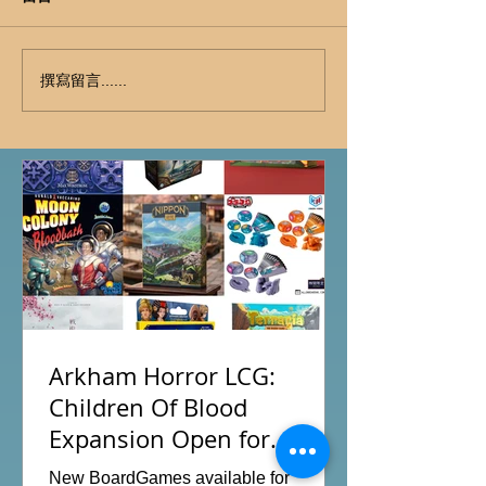
撰寫留言......
Arkham Horror LCG:
Children Of Blood
Expansion Open for
Preorder|Boardgames Pre-
New BoardGames available for