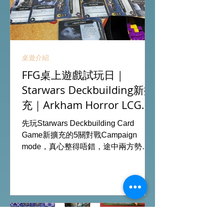
桌遊介紹
FFG桌上遊戲試玩日｜
Starwars Deckbuilding新擴
充｜Arkham Horror LCG
chapter2 INVESTIGATOR
先玩Starwars Deckbuilding Card
deck
Game新擴充的5關對戰Campaign
mode，真心整得唔錯，途中兩方勢力
各有試過輸贏，經過所有成長及準備後
的最後一戰更加刺激！ 晚上試玩兩關詭
鎮奇談的獨立劇情關卡，同時試用下最
新推出的chapter2調查員牌庫擴充的玩
家卡牌，果然課金角色就是勁！ 就是這
樣，全天的FFG桌遊日完滿結束。 #桌