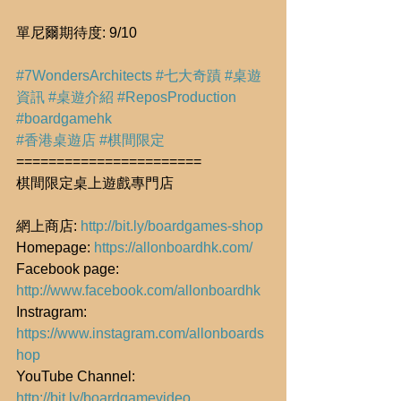
單尼爾期待度: 9/10
#7WondersArchitects
#七大奇蹟
#桌遊
資訊
#桌遊介紹
#ReposProduction
#boardgamehk
#香港桌遊店
#棋間限定
=======================
棋間限定桌上遊戲專門店
網上商店: 
http://bit.ly/boardgames-shop
Homepage: 
https://allonboardhk.com/
Facebook page: 
http://www.facebook.com/allonboardhk
Instragram: 
https://www.instagram.com/allonboards
hop
YouTube Channel: 
http://bit.ly/boardgamevideo