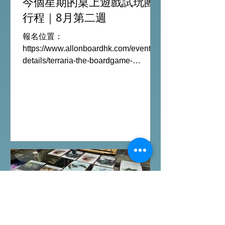
今個星期的桌上遊戲試玩團
行程｜8月第二週
報名位置：
https://www.allonboardhk.com/event-
details/terraria-the-boardgame-
gathering 試玩Boardgames列表:
Terraria The Board Game /9Aug
Everdell Duo /11Aug Formaggio
/12Aug Jisogi /13Aug Nemesis
Retaliation /14Aug #桌遊活動 All On
Board HK棋間限定桌遊店Book位熱線
53935367 Global Gateway Tower16樓
11室 (荔枝角MTR Exit B)