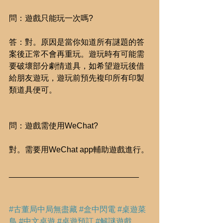
問：遊戲只能玩一次嗎?
答：對。原因是當你知道所有謎題的答
案後正常不會再重玩。遊玩時有可能需
要破壞部分劇情道具，如希望遊玩後借
給朋友遊玩，遊玩前預先複印所有印製
類道具便可。
問：遊戲需使用WeChat?
對。需要用WeChat app輔助遊戲進行。
_____________________________
#古董局中局無盡藏
#盒中閃電
#桌遊菜
鳥
#中文桌遊
#桌遊預訂
#解謎遊戲