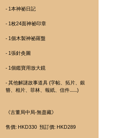
- 1本神祕日記
- 1枚24面神祕印章
- 1個木製神祕羅盤
- 1張針灸圖
- 1個鑑寶用放大鏡
- 其他解謎故事道具 (字帖、拓片、銀
簪、相片、菲林、報紙、信件......)
《古董局中局-無盡藏》
售價: HKD330  預訂價: HKD289