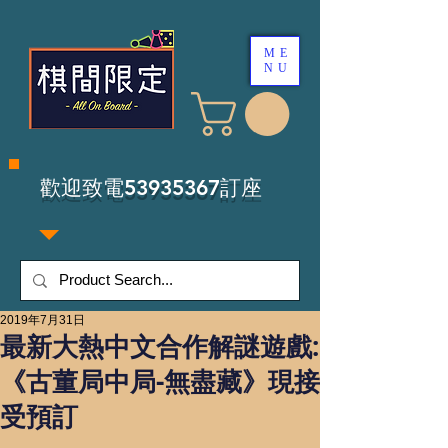
ME
NU
​歡迎致電53935367訂座
2019年7月31日
最新大熱中文合作解謎遊戲:
《古董局中局-無盡藏》現接
受預訂