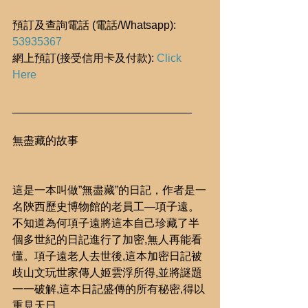
預訂及查詢電話 (電話/Whatsapp): 
53935367
網上預訂(接受信用卡及付款): 
Click 
Here
_____________________________
無盡藏的故事
這是一本叫做”無盡藏”的日記，作者是一
名陝西歷史博物館的老員工—項子遠。
不知道為何項子遠將這本自己珍藏了半
個多世紀的日記進行了加密,無人再能看
懂。項子遠老人去世後,這本加密日記被
歧山文玩世家傳人姬雲浮所得,並將謎題
一一破解,這本日記盛傳的所有秘密,得以
重見天日。