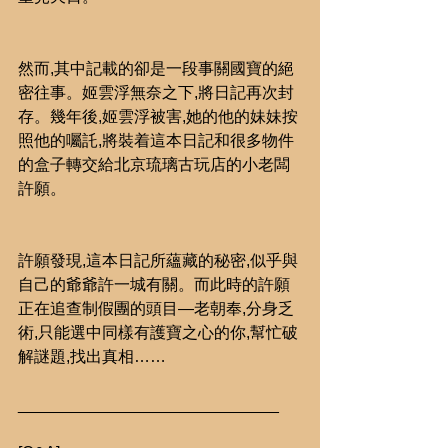
然而,其中記載的卻是一段事關國寶的絕
密往事。姬雲浮無奈之下,將日記再次封
存。幾年後,姬雲浮被害,她的他的妹妹按
照他的囑託,將裝着這本日記和很多物件
的盒子轉交給北京琉璃古玩店的小老闆
許願。
許願發現,這本日記所蘊藏的秘密,似乎與
自己的爺爺許一城有關。而此時的許願
正在追查制假團的頭目—老朝奉,分身乏
術,只能選中同樣有護寶之心的你,幫忙破
解謎題,找出真相……
_____________________________