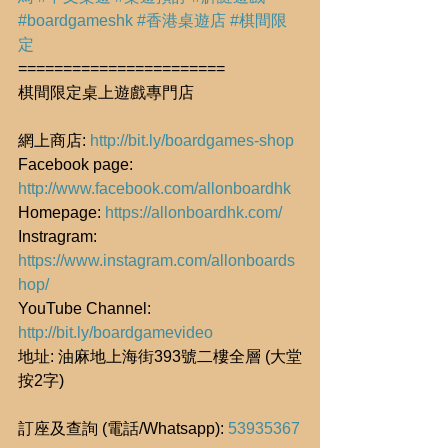
#boardgameshk
#香港桌遊店
#棋間限
定
=======================
棋間限定桌上遊戲專門店
網上商店: 
http://bit.ly/boardgames-shop
Facebook page: 
http://www.facebook.com/allonboardhk
Homepage: 
https://allonboardhk.com/
Instragram: 
https://www.instagram.com/allonboards
hop/
YouTube Channel: 
http://bit.ly/boardgamevideo
地址: 油麻地上海街393號二樓全層 (大堂
按2字)
訂座及查詢 (電話/Whatsapp): 
53935367