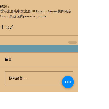
標記：
香港桌遊店
中文桌遊
HK Board Games
棋間限定
Co-op
桌遊現貨
preorder
puzzle
留言
撰寫留言......