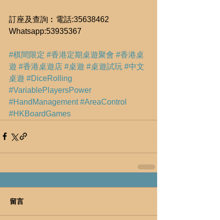
訂座及查詢︰電話:35638462 
Whatsapp:53935367
#棋間限定
#香港定期桌遊聚會
#香港桌
遊
#香港桌遊店
#桌遊
#桌遊試玩
#中文
桌遊
#DiceRolling
#VariablePlayersPower
#HandManagement
#AreaControl
#HKBoardGames
留言