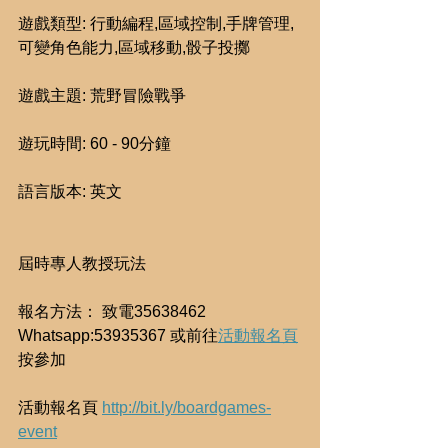
遊戲類型: 行動編程,區域控制,手牌管理,
可變角色能力,區域移動,骰子投擲
遊戲主題: 荒野冒險戰爭
遊玩時間: 60 - 90分鐘
語言版本: 英文
屆時專人教授玩法
報名方法： 致電35638462 
Whatsapp:53935367 或前往
活動報名頁
按參加
活動報名頁 
http://bit.ly/boardgames-
event