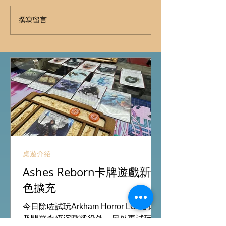
撰寫留言......
桌遊介紹
Ashes Reborn卡牌遊戲新角
色擴充
今日除咗試玩Arkham Horror LCG的埃
及開羅永恆沉睡戰役外，另外更試玩