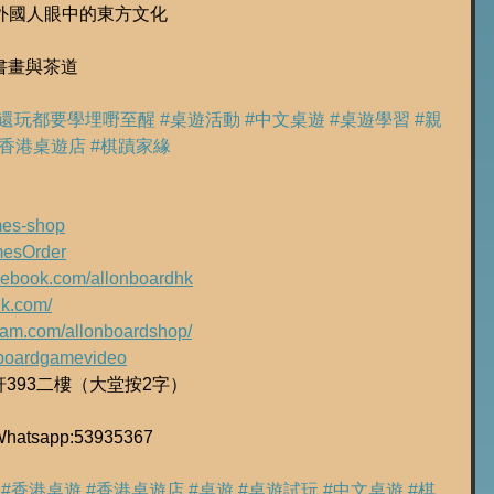
？外國人眼中的東方文化
的書畫與茶道
玩還玩都要學埋嘢至醒
#桌遊活動
#中文桌遊
#桌遊學習
#親
#香港桌遊店
#棋蹟家緣
ames-shop
amesOrder
acebook.com/allonboardhk
hk.com/
gram.com/allonboardshop/
ly/boardgamevideo
軒393二樓（大堂按2字）
tsapp:53935367
#香港桌遊
#香港桌遊店
#桌遊
#桌遊試玩
#中文桌遊
#棋