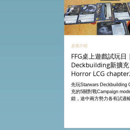
桌遊介紹
FFG桌上遊戲試玩日｜S
Deckbuilding新擴
Horror LCG chapter
INVESTIGATOR deck
先玩Starwars Deckbuildin
充的5關對戰Campaign m
錯，途中兩方勢力各有試過
成長及準備後的最後一戰更加
玩兩關詭鎮奇談的獨立劇情
下最新推出的chapter2調
家卡牌，果然課金角色就是勁