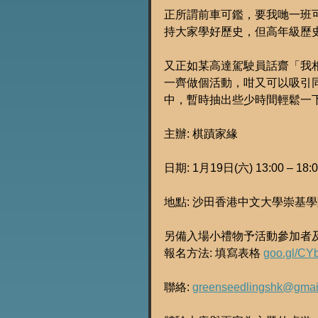
正所謂前車可鑑，要我哋一班
持大家學好歷史，但高年級歷
又正如某高達駕駛員話齋「我
一齊做個活動，咁又可以吸引
中，暫時抽出些少時間輕鬆一下
主辦: 棋蹟家緣
日期: 1月19日(六) 13:00 – 18:
地點: 沙田香港中文大學崇基學
另備入場小禮物予活動參加者
報名方法: 填寫表格 
goo.gl/C
聯絡: 
greenseedlingshk@gmai