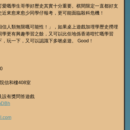
可愛嘅學生哥學好歷史其實十分重要。棋間限定一直都好支
史近來愈來愈少同學仔報考，更可能面臨殺科危機！
相信人類無限嘅可能性！」，如果桌上遊戲加埋學歷史撈埋
同學更有興趣學習之餘，又可以比佢地係香港咁忙嘅學習
，玩一下，又可以認識下多啲桌遊。 Good！
00
院信和樓408室
及設有獎問答遊戲
YbDBh
l.com