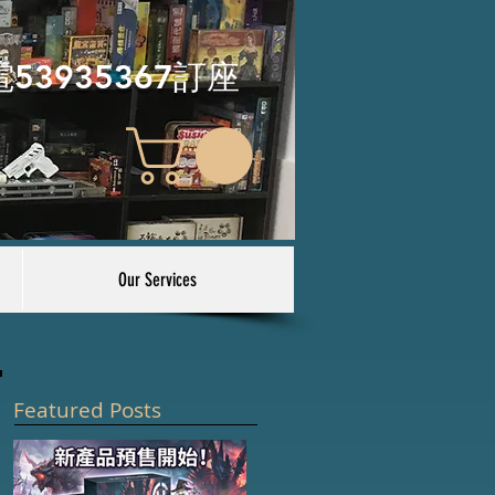
電53935367訂座
Our Services
Featured Posts