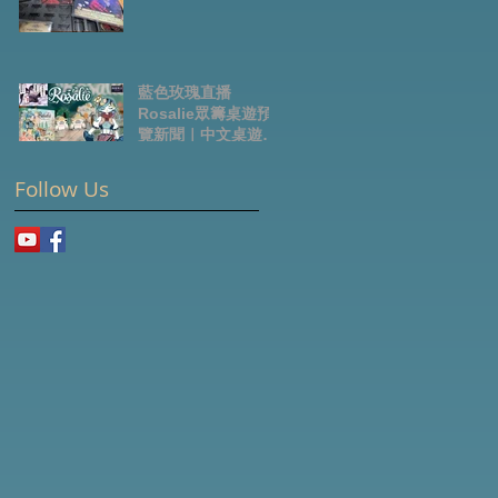
藍色玫瑰直播
Rosalie眾籌桌遊預
覽新聞｜中文桌遊節
目
Follow Us