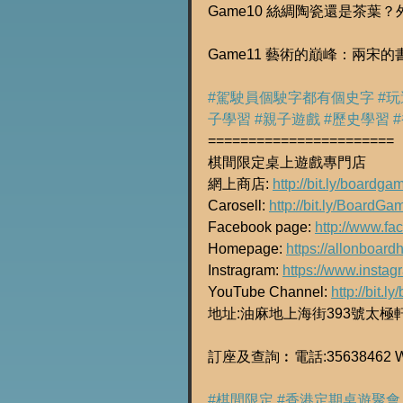
Game10 絲綢陶瓷還是茶葉
Game11 藝術的巔峰：兩宋
#駕駛員個駛字都有個史字
#
子學習
#親子遊戲
#歷史學習
=======================
棋間限定桌上遊戲專門店
網上商店: 
http://bit.ly/boardg
Carosell: 
http://bit.ly/BoardG
Facebook page: 
http://www.f
Homepage: 
https://allonboard
Instragram: 
https://www.insta
YouTube Channel: 
http://bit.
地址:油麻地上海街393號太極
訂座及查詢︰電話:35638462 Wha
#棋間限定
#香港定期桌遊聚會