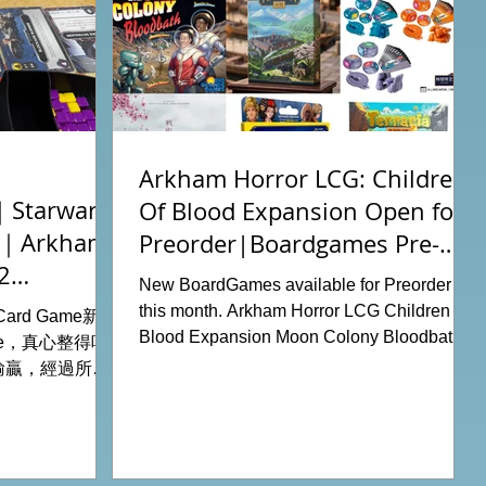
Arkham Horror LCG: Children
tarwars
Of Blood Expansion Open for
充｜Arkham
Preorder|Boardgames Pre-
2
Order News July2026
New BoardGames available for Preorder for
this month. Arkham Horror LCG Children Of
g Card Game新擴
Blood Expansion Moon Colony Bloodbath
ode，真心整得唔
Hot Streak Nippon: Zaibatsu Agemonia
輸贏，經過所有
Terraria The Boardgame Splendor Duel:
刺激！ 晚上試
The Counterfeiters Senjutsu: Battle for
關卡，同時試用
Japan Wingspan Pocket Harry Potter:
查員牌庫擴充的玩
Hogwarts Battle PLAKORO Pokemon
！ 就是這樣，