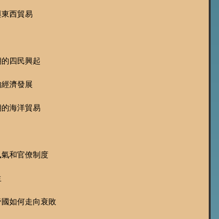
：
與東西貿易
朝的四民興起
的經濟發展
朝的海洋貿易
風氣和官僚制度
生
帝國如何走向衰敗