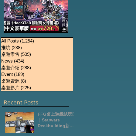
《HacKClaD獵獸魔女
Boardgames Pre-
U
All Posts
(1,254)
1,254 篇文章
推坑
(238)
238 篇文章
order Update
德爾塔》繁體中文豪
桌遊零售
(509)
509 篇文章
October2024
華版開放預售
News
(434)
434 篇文章
桌遊介紹
(288)
288 篇文章
Event
(189)
189 篇文章
桌遊資源
(8)
8 篇文章
桌遊影片
(225)
225 篇文章
Recent Posts
FFG桌上遊戲試玩日
｜Starwars
Deckbuilding新擴
充｜Arkham Horror