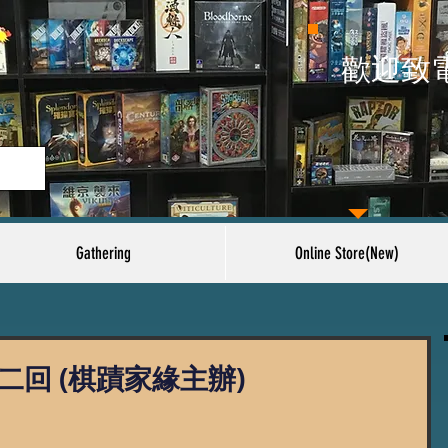
​歡迎致
Gathering
Online Store(New)
二回 (棋蹟家緣主辦)