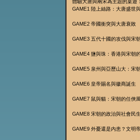
體驗大唐與兩宋為主題的桌遊
GAME1 陸上絲路：大唐盛世
GAME2 帝國衝突與大唐衰敗
GAME3 五代十國的攻伐與宋
GAME4 鹽與珠：香港與宋朝
GAME5 泉州與亞歷山大：宋
GAME6 皇帝賜名與徽商誕生
GAME7 鼠與貓：宋朝的任俠
GAME8 宋朝的政治與社會民
GAME9 外憂還是内患？文明