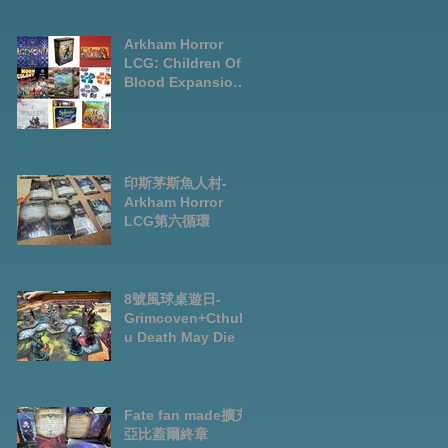
LCG chapter2
INVESTIGATOR
deck
Arkham Horror
LCG: Children Of
Blood Expansion
Open for
Preorder|Boardga
mes Pre-Order
News July2026
印斯茅斯魚人村-
Arkham Horror
LCG第六循環
8號風球桌遊日-
Grimcoven+Cthulh
u Death May Die
Fate fan made擴充-
亞比蓋爾終章