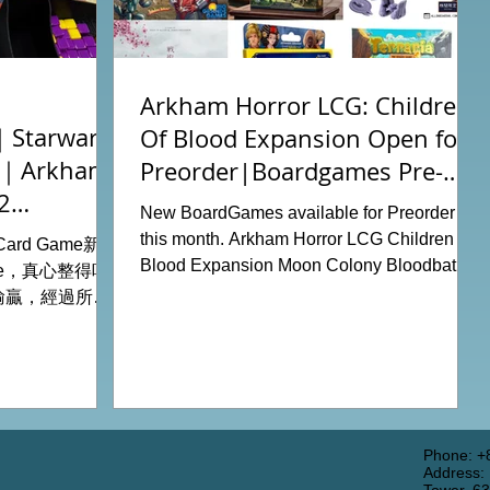
Arkham Horror LCG: Children
tarwars
Of Blood Expansion Open for
充｜Arkham
Preorder|Boardgames Pre-
2
Order News July2026
New BoardGames available for Preorder for
this month. Arkham Horror LCG Children Of
g Card Game新擴
Blood Expansion Moon Colony Bloodbath
ode，真心整得唔
Hot Streak Nippon: Zaibatsu Agemonia
輸贏，經過所有
Terraria The Boardgame Splendor Duel:
刺激！ 晚上試
The Counterfeiters Senjutsu: Battle for
關卡，同時試用
Japan Wingspan Pocket Harry Potter:
查員牌庫擴充的玩
Hogwarts Battle PLAKORO Pokemon
！ 就是這樣，
Starter Set 07-09 Order Now from our online
#桌遊場地 All
shop: https://www.allonboardhk.com/shop
店Book位熱線
Phone: +
Address:
All On Board HK Boardgames Retail Shop
 Tower16樓11室