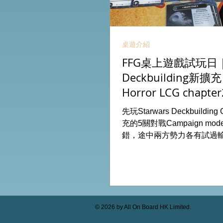
桌遊介紹
FFG桌上遊戲試玩日｜S
Deckbuilding新擴
Horror LCG chapter
INVESTIGATOR deck
先玩Starwars Deckbuildin
充的5關對戰Campaign m
錯，途中兩方勢力各有試過
成長及準備後的最後一戰更加
玩兩關詭鎮奇談的獨立劇情
下最新推出的chapter2調
家卡牌，果然課金角色就是勁
全天的FFG桌遊日完滿結束。 
On Board HK棋間限定桌遊
© 2026 by All On Board HK Limited.
53935367 Global Gateway