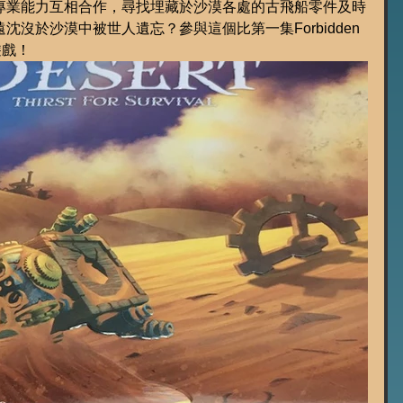
專業能力互相合作，尋找埋藏於沙漠各處的古飛船零件及時
沒於沙漠中被世人遺忘？參與這個比第一集Forbidden 
遊戲！