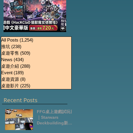
《HacKClaD獵獸魔女
Boardgames Pre-
U
All Posts
(1,254)
1,254 篇文章
推坑
(238)
238 篇文章
order Update
德爾塔》繁體中文豪
桌遊零售
(509)
509 篇文章
October2024
華版開放預售
News
(434)
434 篇文章
桌遊介紹
(288)
288 篇文章
Event
(189)
189 篇文章
桌遊資源
(8)
8 篇文章
桌遊影片
(225)
225 篇文章
Recent Posts
FFG桌上遊戲試玩日
｜Starwars
Deckbuilding新擴
充｜Arkham Horror