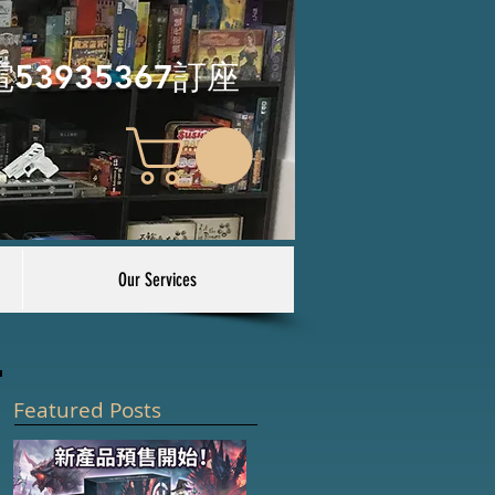
電53935367訂座
Our Services
Featured Posts