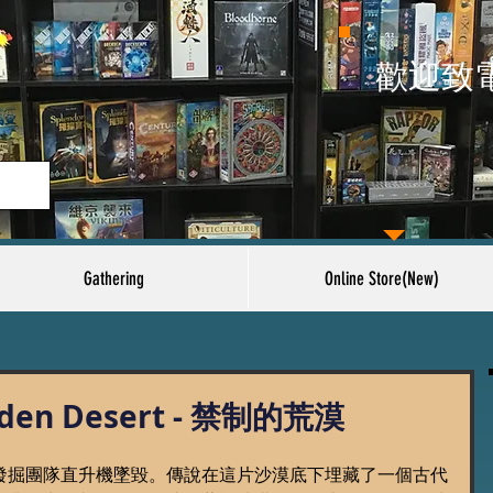
​歡迎致
Gathering
Online Store(New)
den Desert - 禁制的荒漠
發掘團隊直升機墜毀。傳說在這片沙漠底下埋藏了一個古代