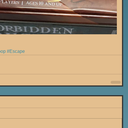
oop
#Escape