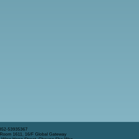
852-53935367
 Room 1611, 16/F Global Gateway