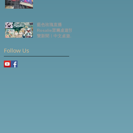
藍色玫瑰直播
Rosalie眾籌桌遊預
覽新聞｜中文桌遊節
目
Follow Us