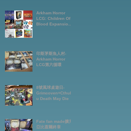
LCG chapter2
INVESTIGATOR
deck
Arkham Horror
LCG: Children Of
Blood Expansion
Open for
Preorder|Boardga
mes Pre-Order
News July2026
印斯茅斯魚人村-
Arkham Horror
LCG第六循環
8號風球桌遊日-
Grimcoven+Cthulh
u Death May Die
Fate fan made擴充-
亞比蓋爾終章