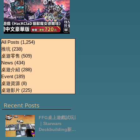
《HacKClaD獵獸魔女
Boardgames Pre-
U
All Posts
(1,254)
1,254 篇文章
推坑
(238)
238 篇文章
order Update
德爾塔》繁體中文豪
桌遊零售
(509)
509 篇文章
October2024
華版開放預售
News
(434)
434 篇文章
桌遊介紹
(288)
288 篇文章
Event
(189)
189 篇文章
桌遊資源
(8)
8 篇文章
桌遊影片
(225)
225 篇文章
Recent Posts
FFG桌上遊戲試玩日
｜Starwars
Deckbuilding新擴
充｜Arkham Horror