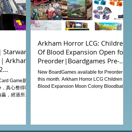
Arkham Horror LCG: Children
tarwars
Of Blood Expansion Open for
充｜Arkham
Preorder|Boardgames Pre-
2
Order News July2026
New BoardGames available for Preorder for
this month. Arkham Horror LCG Children Of
g Card Game新擴
Blood Expansion Moon Colony Bloodbath
ode，真心整得唔
Hot Streak Nippon: Zaibatsu Agemonia
輸贏，經過所有
Terraria The Boardgame Splendor Duel:
刺激！ 晚上試
The Counterfeiters Senjutsu: Battle for
關卡，同時試用
Japan Wingspan Pocket Harry Potter:
查員牌庫擴充的玩
Hogwarts Battle PLAKORO Pokemon
！ 就是這樣，
Starter Set 07-09 Order Now from our online
#桌遊場地 All