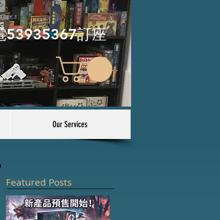
電53935367訂座
Our Services
Featured Posts