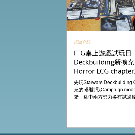
桌遊介紹
FFG桌上遊戲試玩日｜S
Deckbuilding新擴
Horror LCG chapter
INVESTIGATOR deck
先玩Starwars Deckbuildin
充的5關對戰Campaign m
錯，途中兩方勢力各有試過
成長及準備後的最後一戰更加
玩兩關詭鎮奇談的獨立劇情
下最新推出的chapter2調
家卡牌，果然課金角色就是勁
全天的FFG桌遊日完滿結束。 