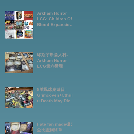
LCG chapter2
INVESTIGATOR
deck
Arkham Horror
LCG: Children Of
Blood Expansion
Open for
Preorder|Boardga
mes Pre-Order
News July2026
印斯茅斯魚人村-
Arkham Horror
LCG第六循環
8號風球桌遊日-
Grimcoven+Cthulh
u Death May Die
Fate fan made擴充-
亞比蓋爾終章