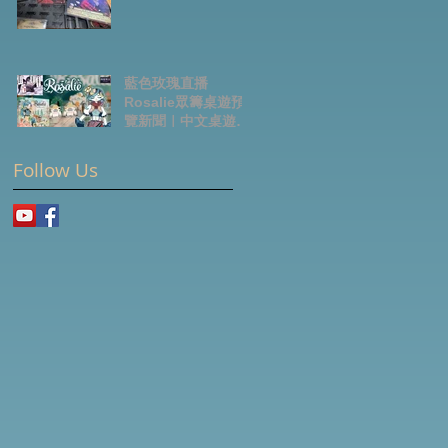
藍色玫瑰直播
Rosalie眾籌桌遊預
覽新聞｜中文桌遊節
目
Follow Us