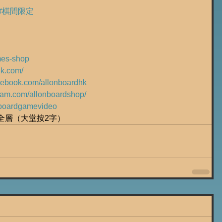
#棋間限定
ames-shop
hk.com/
acebook.com/allonboardhk
gram.com/allonboardshop/
ly/boardgamevideo
樓全層（大堂按2字）