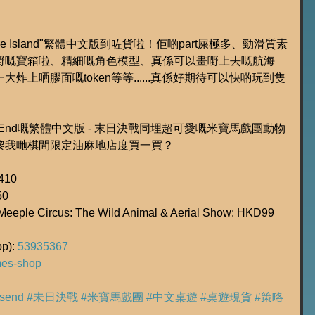
ure Island"繁體中文版到咗貨啦！佢啲part屎極多、勁滑質素
嘢嘅寶箱啦、精細嘅角色模型、真係可以畫嘢上去嘅航海
上哂膠面嘅token等等......真係好期待可以快啲玩到隻
 End嘅繁體中文版 - 末日決戰同埋超可愛嘅米寶馬戲團動物
黎我哋棋間限定油麻地店度買一買？
410
50
Circus: The Wild Animal & Aerial Show: HKD99
): 
53935367
ames-shop
nsend
#未日決戰
#米寶馬戲團
#中文桌遊
#桌遊現貨
#策略