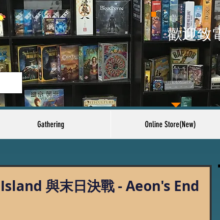
​歡迎致
Gathering
Online Store(New)
 Island 與末日決戰 - Aeon's End