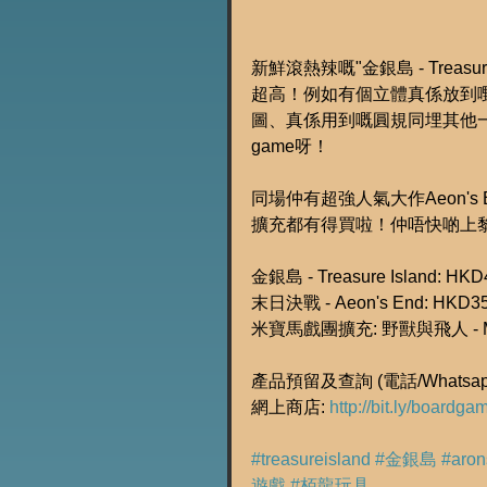
新鮮滾熱辣嘅"金銀島 - Treas
超高！例如有個立體真係放到
圖、真係用到嘅圓規同埋其他一大炸
game呀！
同場仲有超強人氣大作Aeon's
擴充都有得買啦！仲唔快啲上
金銀島 - Treasure Island: HKD
末日決戰 - Aeon's End: HKD3
米寶馬戲團擴充: 野獸與飛人 - Meeple 
產品預留及查詢 (電話/Whatsapp
網上商店: 
http://bit.ly/boardg
#treasureisland
#金銀島
#aro
遊戲
#栢龍玩具