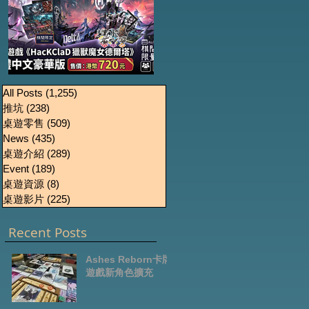
《HacKClaD獵獸魔女
Boardgames Pre-
U
All Posts
(1,255)
1,255 篇文章
推坑
(238)
238 篇文章
order Update
德爾塔》繁體中文豪
桌遊零售
(509)
509 篇文章
October2024
華版開放預售
News
(435)
435 篇文章
桌遊介紹
(289)
289 篇文章
Event
(189)
189 篇文章
桌遊資源
(8)
8 篇文章
桌遊影片
(225)
225 篇文章
Recent Posts
Ashes Reborn卡牌
遊戲新角色擴充