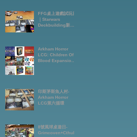
FFG桌上遊戲試玩日
｜Starwars
Deckbuilding新擴
充｜Arkham Horror
LCG chapter2
INVESTIGATOR
deck
Arkham Horror
LCG: Children Of
Blood Expansion
Open for
Preorder|Boardga
mes Pre-Order
News July2026
印斯茅斯魚人村-
Arkham Horror
LCG第六循環
8號風球桌遊日-
Grimcoven+Cthulh