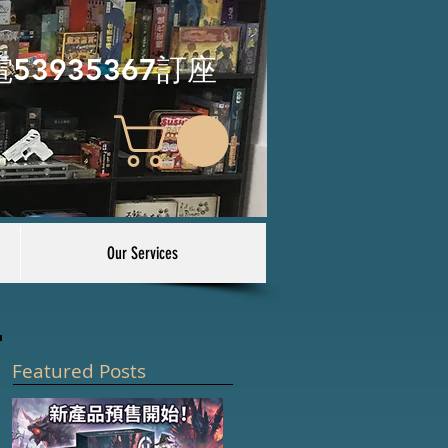
電53935367訂座
Our Services
Featured Posts