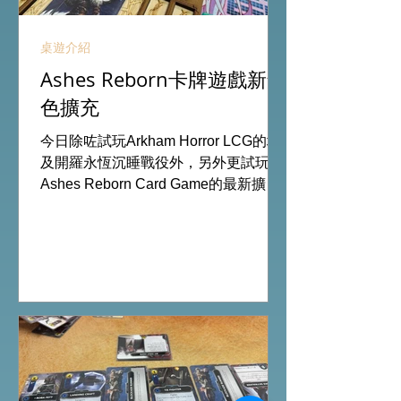
桌遊介紹
Ashes Reborn卡牌遊戲新角
色擴充
今日除咗試玩Arkham Horror LCG的埃
及開羅永恆沉睡戰役外，另外更試玩
Ashes Reborn Card Game的最新擴
充。 Ashes推出新角色的新卡牌都令遊
戲添加更多打法，期待更多新玩家加
入。 #桌遊場地 All On Board HK棋間
限定桌遊店Book位熱線53935367
Global Gateway Tower16樓11室 (荔枝
角MTR Exit B)