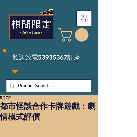
ME
NU
​歡迎致電53935367訂座
5月7日
都市怪談合作卡牌遊戲：劇
情模式評價