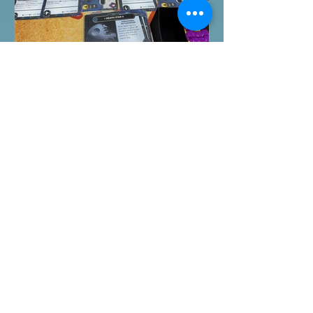
桌遊介紹
FFG桌上遊戲試玩日｜
Starwars Deckbuilding新擴
充｜Arkham Horror LCG
chapter2 INVESTIGATOR
先玩Starwars Deckbuilding Card
deck
Game新擴充的5關對戰Campaign
mode，真心整得唔錯，途中兩方勢力
各有試過輸贏，經過所有成長及準備後
的最後一戰更加刺激！ 晚上試玩兩關詭
鎮奇談的獨立劇情關卡，同時試用下最
新推出的chapter2調查員牌庫擴充的玩
家卡牌，果然課金角色就是勁！ 就是這
Featured Posts
樣，全天的FFG桌遊日完滿結束。 #桌
遊場地 All On Board HK棋間限定桌遊