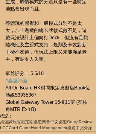
生成，劇情模式的分別只是有一些特定
地點會出現而且。
整體玩的感覺和一般模式分別不是太
大，加上遊戲的總卡牌款式數不足，遊
戲玩法設計上偏向打Deck，但沒有足夠
隨機性及主題式支持，規則及卡效對新
手極不友善，但玩法上限又未能滿足老
手，有點令人失望。
單爺評分： 5.5/10
#桌遊評論
All On Board HK棋間限定桌遊店Book位
熱線53935367
Global Gateway Tower 16樓11室 (荔枝
角MTR Exit B)
標記：
桌遊試玩
香港定期桌遊聚會
中文桌遊
Co-op
Review
LCG
Card Game
Hand Management
桌遊中文介紹