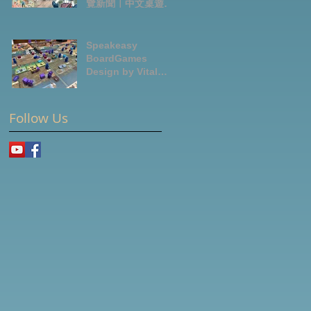
覽新聞｜中文桌遊節
目
Speakeasy
BoardGames
Design by Vital
Lacerda-玩game紀
錄
Follow Us