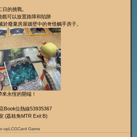
二日的挑戰。
遊戲可以放置路障和陷阱
t與及闖入藏於廢棄房屋牆壁中的奇怪觸手房子。
帶來永恆的開端！
遊店Book位熱線53935367
1室 (荔枝角MTR Exit B)
o-op
LCG
Card Game