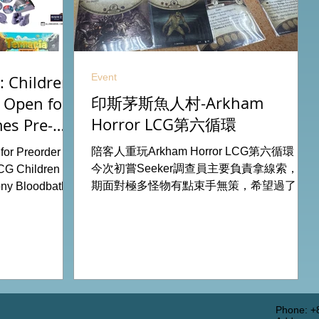
Event
 Children
印斯茅斯魚人村-Arkham
 Open for
Horror LCG第六循環
es Pre-
26
陪客人重玩Arkham Horror LCG第六循環，
or Preorder for
今次初嘗Seeker調查員主要負責拿線索，初
CG Children Of
期面對極多怪物有點束手無策，希望過了三
ny Bloodbath
關有一點經驗值後能較容易應付得到。 #桌
u Agemonia
遊跑團 All On Board HK棋間限定桌遊店
endor Duel:
Book位熱線53935367 Global Gateway
Battle for
Tower16樓11室 (荔枝角MTR Exit B)
y Potter:
 Pokemon
from our online
rdhk.com/shop
Phone: +