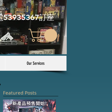
電53935367訂座
Our Services
Featured Posts