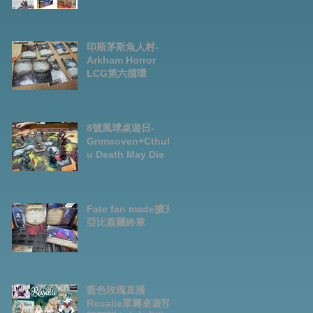
Preorder|Boardga
mes Pre-Order
News July2026
印斯茅斯魚人村-
Arkham Horror
LCG第六循環
8號風球桌遊日-
Grimcoven+Cthulh
u Death May Die
Fate fan made擴充-
亞比蓋爾終章
藍色玫瑰直播
Rosalie眾籌桌遊預