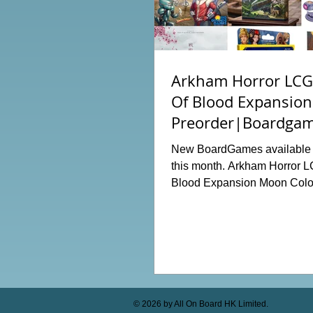
Arkham Horror LCG:
Of Blood Expansion
Preorder|Boardgam
Order News July20
New BoardGames available f
this month. Arkham Horror L
Blood Expansion Moon Colo
Hot Streak Nippon: Zaibats
Terraria The Boardgame Spl
The Counterfeiters Senjutsu: 
Japan Wingspan Pocket Harr
Hogwarts Battle PLAKORO
Starter Set 07-09 Order Now 
shop: https://www.allonboa
© 2026 by All On Board HK Limited.