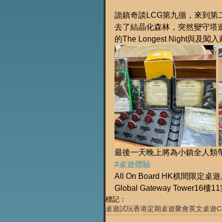
詭鎮奇談LCG第九循，來到第
去了結晶化森林，突然變守塔
的The Longest Nigh
最後一天晚上將為小鎮全人類
#桌遊體驗
All On Board HK棋間限定桌
Global Gateway Tower16樓1
標記：
桌遊試玩
香港定期桌遊聚會
英文桌遊
C