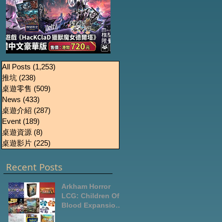
《HacKClaD獵獸魔女
Boardgames Pre-
U
All Posts
(1,253)
1,253 篇文章
推坑
(238)
238 篇文章
order Update
德爾塔》繁體中文豪
桌遊零售
(509)
509 篇文章
October2024
華版開放預售
News
(433)
433 篇文章
桌遊介紹
(287)
287 篇文章
Event
(189)
189 篇文章
桌遊資源
(8)
8 篇文章
桌遊影片
(225)
225 篇文章
Recent Posts
Arkham Horror
LCG: Children Of
Blood Expansion
Open for