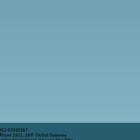
852-53935367
 Room 1611, 16/F Global Gateway