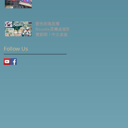
藍色玫瑰直播
Rosalie眾籌桌遊預
覽新聞｜中文桌遊節
目
Follow Us