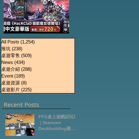
《HacKClaD獵獸魔女
Boardgames Pre-
U
All Posts
(1,254)
1,254 篇文章
推坑
(238)
238 篇文章
order Update
德爾塔》繁體中文豪
桌遊零售
(509)
509 篇文章
October2024
華版開放預售
News
(434)
434 篇文章
桌遊介紹
(288)
288 篇文章
Event
(189)
189 篇文章
桌遊資源
(8)
8 篇文章
桌遊影片
(225)
225 篇文章
Recent Posts
FFG桌上遊戲試玩日
｜Starwars
Deckbuilding新擴
充｜Arkham Horror