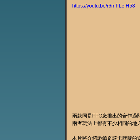
https://youtu.be/r6rnFLelH58
兩款同是FFG廠推出的合作
兩者玩法上都有不少相同的地
本片將介紹詭鎮奇談卡牌版的