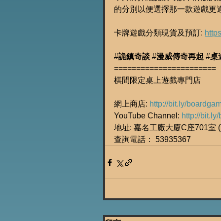
的分別以便選擇那一款遊戲更
卡牌遊戲分類現貨及預訂: 
http
#
詭鎮奇談
 #
漫威傳奇再起
 #
桌
=======================
棋間限定桌上遊戲專門店
網上商店: 
http://bit.ly/boardg
YouTube Channel: 
http://bit.
地址: 嘉名工廠大廈C座701室 (荔
查詢電話： 53935367