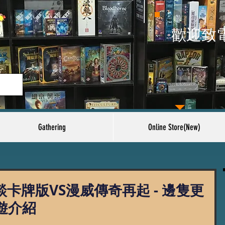
​歡迎致
Gathering
Online Store(New)
談卡牌版VS漫威傳奇再起 - 邊隻更
遊介紹