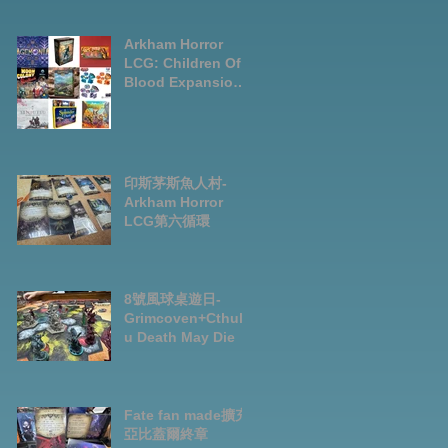
LCG chapter2
INVESTIGATOR
deck
Arkham Horror
LCG: Children Of
Blood Expansion
Open for
Preorder|Boardga
mes Pre-Order
News July2026
印斯茅斯魚人村-
Arkham Horror
LCG第六循環
8號風球桌遊日-
Grimcoven+Cthulh
u Death May Die
Fate fan made擴充-
亞比蓋爾終章