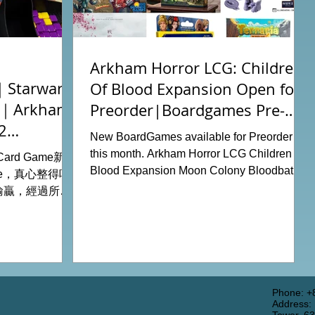
Arkham Horror LCG: Children
tarwars
Of Blood Expansion Open for
充｜Arkham
Preorder|Boardgames Pre-
2
Order News July2026
New BoardGames available for Preorder for
this month. Arkham Horror LCG Children Of
g Card Game新擴
Blood Expansion Moon Colony Bloodbath
ode，真心整得唔
Hot Streak Nippon: Zaibatsu Agemonia
輸贏，經過所有
Terraria The Boardgame Splendor Duel:
刺激！ 晚上試
The Counterfeiters Senjutsu: Battle for
關卡，同時試用
Japan Wingspan Pocket Harry Potter:
查員牌庫擴充的玩
Hogwarts Battle PLAKORO Pokemon
！ 就是這樣，
Starter Set 07-09 Order Now from our online
#桌遊場地 All
shop: https://www.allonboardhk.com/shop
店Book位熱線
Phone: +
Address:
All On Board HK Boardgames Retail Shop
 Tower16樓11室