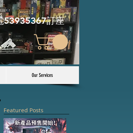
電53935367訂座
Our Services
Featured Posts