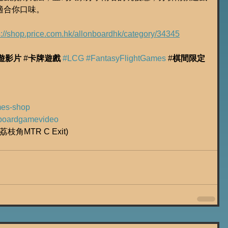
適合你口味。
s://shop.price.com.hk/allonboardhk/category/34345
遊影片
 #
卡牌遊戲
#LCG
#FantasyFlightGames
 #
棋間限定
ames-shop
ly/boardgamevideo
枝角MTR C Exit)