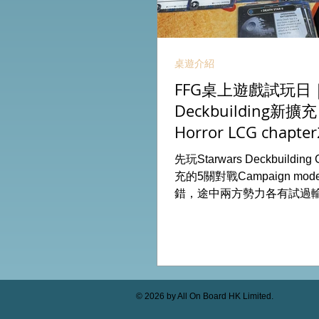
桌遊介紹
FFG桌上遊戲試玩日｜S
Deckbuilding新擴
Horror LCG chapter
INVESTIGATOR deck
先玩Starwars Deckbuildin
充的5關對戰Campaign m
錯，途中兩方勢力各有試過
成長及準備後的最後一戰更加
玩兩關詭鎮奇談的獨立劇情
下最新推出的chapter2調
家卡牌，果然課金角色就是勁
全天的FFG桌遊日完滿結束。 
On Board HK棋間限定桌遊
© 2026 by All On Board HK Limited.
53935367 Global Gateway