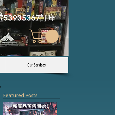
電53935367訂座
Our Services
Featured Posts