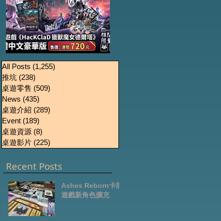
《HacKClaD獵獸魔女
Boardgames Pre-
U
All Posts
(1,255)
1,255 篇文章
推坑
(238)
238 篇文章
order Update
德爾塔》繁體中文豪
桌遊零售
(509)
509 篇文章
October2024
華版開放預售
News
(435)
435 篇文章
桌遊介紹
(289)
289 篇文章
Event
(189)
189 篇文章
桌遊資源
(8)
8 篇文章
桌遊影片
(225)
225 篇文章
Recent Posts
Ashes Reborn卡牌
遊戲新角色擴充