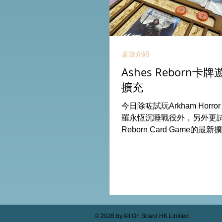
桌遊介紹
Ashes Reborn
擴充
今日除咗試玩Arkham Horro
羅永恆沉睡戰役外，另外更試玩
Reborn Card Game的最新
出新角色的新卡牌都令遊戲
期待更多新玩家加入。 #桌遊場地
Board HK棋間限定桌遊店B
53935367 Global Gateway
(荔枝角MTR Exit B)
© 2026 by All On Board HK Limited.