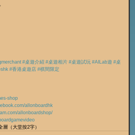
。
ngmerchant
#桌遊介紹
#桌遊相片
#桌遊試玩
#AILab遊
#桌
eshk
#香港桌遊店
#棋間限定
ames-shop
acebook.com/allonboardhk
gram.com/allonboardshop/
ly/boardgamevideo
樓全層（大堂按2字）