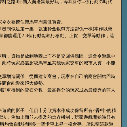
料之路3部曲入面邊集最好玩，等我答你...係行商の時代
家今次要揸住架馬車周圍做買賣。
單機制似足第一集，就連拎金銀幣方法都係一樣(本作以寶
家都能運用2-3個行動點執行移動、上貨、交單等動作，這
單時，貨物是放到地圖上而不是交回供應區，這會令遊戲中
，此時玩家必需駕駛馬車至其他玩家交單的城市入貨，不能
交單增進關係，從而建立商會，玩家在自己的商會開始回時
多商會能帶來絕大優勢。
別訂單得到的寶石分數，最高得分的玩家成為最優秀的商人
路遊戲的影子，但仍十分欣賞本作成功保留所有<香料>的精
玩法，例如上面並未提及的倉存機制，玩家遊戲開始時只有
單時均會自動得到多一架卡車上昇一格倉存。所以稱這款遊