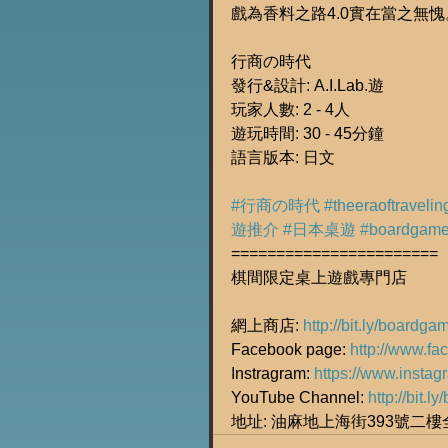
戲為香料之路4.0實在當之無愧
行商の時代
發行&設計: A.I.Lab.遊
玩家人數: 2 - 4人
遊玩時間: 30 - 45分鐘
語言版本: 日文
#行商の時代
#theeraoftraveli
遊推介
#日本桌遊
#boardgam
=======================
棋間限定桌上遊戲專門店
網上商店: 
http://bit.ly/boardg
Facebook page: 
http://www.f
Instragram: 
https://www.insta
YouTube Channel: 
http://bit.
地址: 油麻地上海街393號二