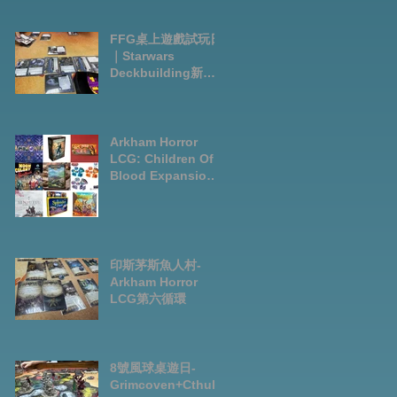
FFG桌上遊戲試玩日
｜Starwars
Deckbuilding新擴
充｜Arkham Horror
LCG chapter2
INVESTIGATOR
deck
Arkham Horror
LCG: Children Of
Blood Expansion
Open for
Preorder|Boardga
mes Pre-Order
News July2026
印斯茅斯魚人村-
Arkham Horror
LCG第六循環
8號風球桌遊日-
Grimcoven+Cthulh