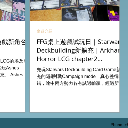
桌遊介紹
卡牌遊戲新角色
FFG桌上遊戲試玩日｜Starwars
Deckbuilding新擴充｜Arkham
Horror LCG chapter2
r LCG的埃及開
INVESTIGATOR deck
Ashes
先玩Starwars Deckbuilding Card Game新擴
擴充。 Ashes推
充的5關對戰Campaign mode，真心整得唔
添加更多打法，
錯，途中兩方勢力各有試過輸贏，經過所有
 All On
成長及準備後的最後一戰更加刺激！ 晚上試
ook位熱線
玩兩關詭鎮奇談的獨立劇情關卡，同時試用
 Tower16樓11室
下最新推出的chapter2調查員牌庫擴充的玩
家卡牌，果然課金角色就是勁！ 就是這樣，
全天的FFG桌遊日完滿結束。 #桌遊場地 All
On Board HK棋間限定桌遊店Book位熱線
Phone: +