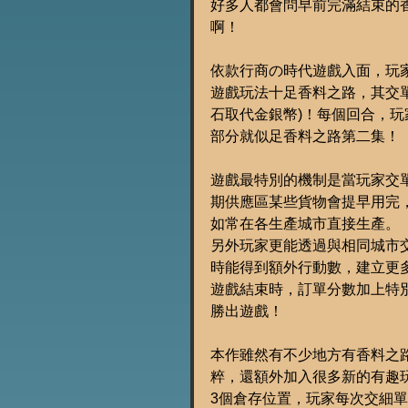
好多人都會問早前完滿結束的香
啊！
依款行商の時代遊戲入面，玩
遊戲玩法十足香料之路，其交
石取代金銀幣)！每個回合，玩
部分就似足香料之路第二集！
遊戲最特別的機制是當玩家交
期供應區某些貨物會提早用完
如常在各生產城市直接生產。
另外玩家更能透過與相同城市
時能得到額外行動數，建立更
遊戲結束時，訂單分數加上特
勝出遊戲！
本作雖然有不少地方有香料之
粹，還額外加入很多新的有趣
3個倉存位置，玩家每次交細