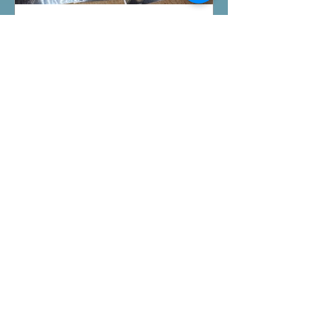
Event
印斯茅斯魚人村-Arkham
Horror LCG第六循環
陪客人重玩Arkham Horror LCG第六循
環，今次初嘗Seeker調查員主要負責拿
線索，初期面對極多怪物有點束手無
策，希望過了三關有一點經驗值後能較
容易應付得到。 #桌遊跑團 All On
Board HK棋間限定桌遊店Book位熱線
53935367 Global Gateway Tower16樓
11室 (荔枝角MTR Exit B)
Featured Posts