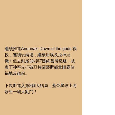
繼續推進Anunnaki Dawn of the gods 戰
役，連續玩兩場，繼續用埃及拉神屈
機！但去到尾2的第7關終嘗滑鐵爐，被
奧丁神率先打破亞特蘭蒂斯能量牆霸佔
福地反超前。
下次即進入第8關大結局，蓋亞星球上將
發生一場大亂鬥！