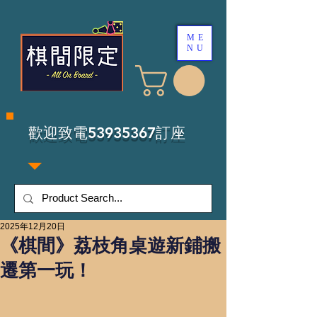
ME
NU
​歡迎致電53935367訂座
2025年12月20日
《棋間》荔枝角桌遊新鋪搬
遷第一玩！