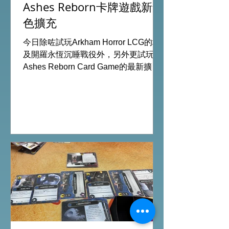
Ashes Reborn卡牌遊戲新角
色擴充
今日除咗試玩Arkham Horror LCG的埃
及開羅永恆沉睡戰役外，另外更試玩
Ashes Reborn Card Game的最新擴
充。 Ashes推出新角色的新卡牌都令遊
戲添加更多打法，期待更多新玩家加
入。 #桌遊場地 All On Board HK棋間
限定桌遊店Book位熱線53935367
Global Gateway Tower16樓11室 (荔枝
角MTR Exit B)