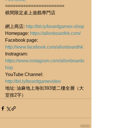
=======================
棋間限定桌上遊戲專門店
網上商店: 
http://bit.ly/boardgames-shop
Homepage: 
https://allonboardhk.com/
Facebook page: 
http://www.facebook.com/allonboardhk
Instragram: 
https://www.instagram.com/allonboards
hop
YouTube Channel: 
http://bit.ly/boardgamevideo
地址: 油麻地上海街393號二樓全層（大
堂按2字）