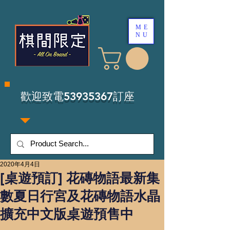
ME
NU
​歡迎致電53935367訂座
2020年4月4日
[桌遊預訂] 花磚物語最新集
數夏日行宮及花磚物語水晶
擴充中文版桌遊預售中