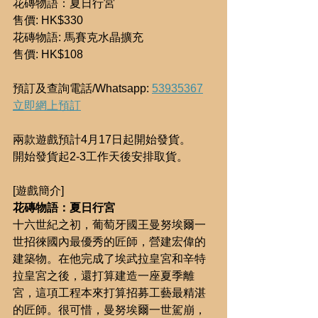
花磚物語：夏日行宮
售價: HK$330
花磚物語: 馬賽克水晶擴充
售價: HK$108
預訂及查詢電話/Whatsapp: 
53935367
立即網上預訂
兩款遊戲預計4月17日起開始發貨。
開始發貨起2-3工作天後安排取貨。
[遊戲簡介]
花磚物語：夏日行宮
十六世紀之初，葡萄牙國王曼努埃爾一
世招徠國內最優秀的匠師，營建宏偉的
建築物。在他完成了埃武拉皇宮和辛特
拉皇宮之後，還打算建造一座夏季離
宮，這項工程本來打算招募工藝最精湛
的匠師。很可惜，曼努埃爾一世駕崩，