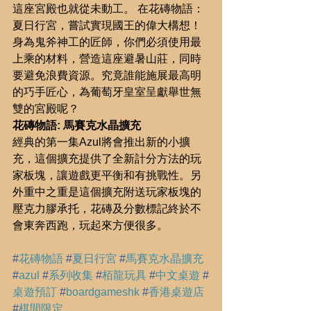
這座宮殿也就從未動工。 在花磚物語：
夏日行宮，嘗試實現國王的偉大構想！ 
身為鬼斧神工的匠師，你們必須使用最
上乘的材料，營造這座避暑山莊，同時
要避免浪費資源。究竟誰能施展最高明
的巧手匠心，為葡萄牙皇室呈獻舉世無
雙的宮殿呢？
花磚物語: 馬賽克水晶擴充
經典的第一集Azul將會推出新的小擴
充，這個擴充提供了全新計分方法的玩
家板塊，讓遊戲更平衡和有挑戰性。另
外重中之重是這個擴充附送玩家板塊的
壓克力膠承托，花磚及分數標記終於不
會東奔西跑，玩起來方便很多。
#
花磚物語
#
夏日行宮
#
馬賽克水晶擴充
#
azul
#
系列收集
#
栢龍玩具
#
中文桌遊
#
桌遊預訂
#
boardgameshk
#
香港桌遊店
#
棋間限定