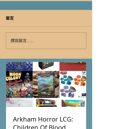
留言
撰寫留言......
Arkham Horror LCG:
Children Of Blood