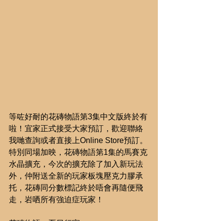
等咗好耐的花磚物語第3集中文版終於有
啦！宜家正式接受大家預訂，歡迎聯絡
我哋查詢或者直接上Online Store預訂。
特別同場加映，花磚物語第1集的馬賽克
水晶擴充，今次的擴充除了加入新玩法
外，仲附送全新的玩家板塊壓克力膠承
托，花磚同分數標記終於唔會再隨便飛
走，岩哂所有強迫症玩家！