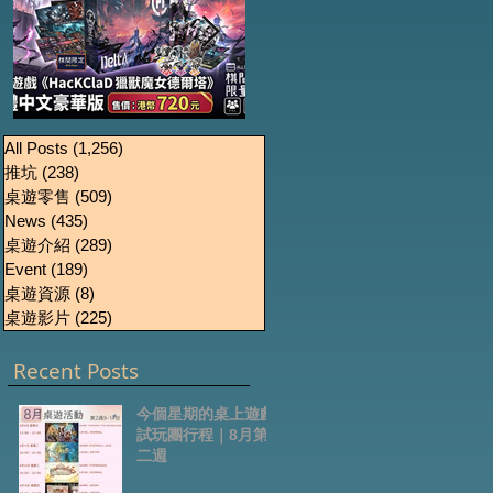
《HacKClaD獵獸魔女
Boardgames Pre-
U
All Posts
(1,256)
1,256 篇文章
推坑
(238)
238 篇文章
order Update
德爾塔》繁體中文豪
桌遊零售
(509)
509 篇文章
October2024
華版開放預售
News
(435)
435 篇文章
桌遊介紹
(289)
289 篇文章
Event
(189)
189 篇文章
桌遊資源
(8)
8 篇文章
桌遊影片
(225)
225 篇文章
Recent Posts
今個星期的桌上遊戲
試玩團行程｜8月第
二週