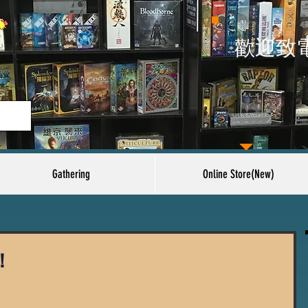
​歡迎致
Gathering
Online Store(New)
！