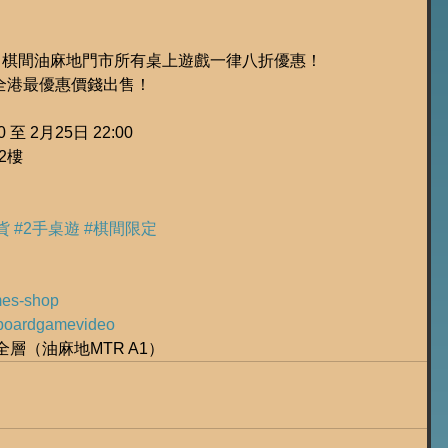
，棋間油麻地門市所有桌上遊戲一律八折優惠！
全港最優惠價錢出售！
 至 2月25日 22:00
號2樓
貨
#2手桌遊
#棋間限定
ames-shop
ly/boardgamevideo
全層（油麻地MTR A1）