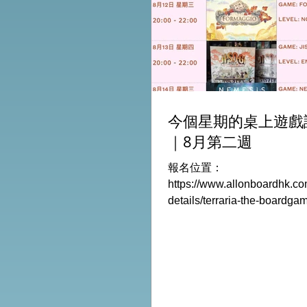
今個星期的桌上遊戲
｜8月第二週
報名位置：
https://www.allonboardhk.co
details/terraria-the-boardg
玩Boardgames列表: Terraria
Game /9Aug Everdell Duo /
Formaggio /12Aug Jisogi /
Retaliation /14Aug #桌遊活動
HK棋間限定桌遊店Book位熱線
Global Gateway Tower16