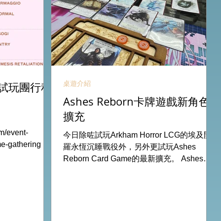
桌遊介紹
試玩團行程
Ashes Reborn卡牌遊戲新角色
擴充
m/event-
今日除咗試玩Arkham Horror LCG的埃及開
ame-gathering 試
羅永恆沉睡戰役外，另外更試玩Ashes
 The Board
Reborn Card Game的最新擴充。 Ashes推
11Aug
出新角色的新卡牌都令遊戲添加更多打法，
13Aug Nemesis
期待更多新玩家加入。 #桌遊場地 All On
 All On Board
Board HK棋間限定桌遊店Book位熱線
53935367
53935367 Global Gateway Tower16樓11室
樓11室 (荔枝角
(荔枝角MTR Exit B)