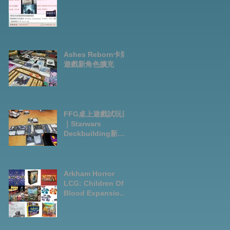
Ashes Reborn卡牌
遊戲新角色擴充
FFG桌上遊戲試玩日
｜Starwars
Deckbuilding新擴
充｜Arkham Horror
LCG chapter2
INVESTIGATOR
deck
Arkham Horror
LCG: Children Of
Blood Expansion
Open for
Preorder|Boardga
mes Pre-Order