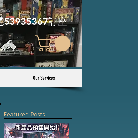
電53935367訂座
Our Services
Featured Posts