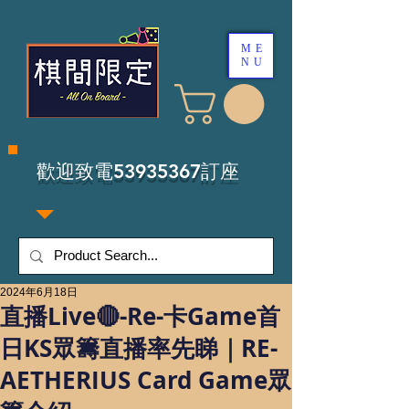
ME
NU
​歡迎致電53935367訂座
2024年6月18日
直播Live🔴-Re-卡Game首
日KS眾籌直播率先睇｜RE-
AETHERIUS Card Game眾