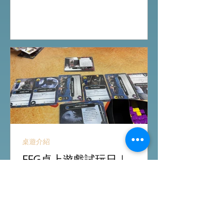
入。 #桌遊場地 All On Board HK棋間
限定桌遊店Book位熱線53935367
Global Gateway Tower16樓11室 (荔枝
角MTR Exit B)
桌遊介紹
FFG桌上遊戲試玩日｜
Starwars Deckbuilding新擴
充｜Arkham Horror LCG
chapter2 INVESTIGATOR
先玩Starwars Deckbuilding Card
deck
Game新擴充的5關對戰Campaign