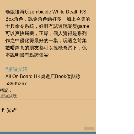
晚飯後再玩zombicide White Death KS 
Box角色，課金角色勁好多，加上今集的
士兵命令系統，好耐冇試過玩呢隻game
可以爽快屈機，正爆，個人覺得是系列
作之中優化得最好的一集，玩過之前集
數唔鐘意的朋友都可以搵機會試下，係
本說明書有點誇張🤐
#桌遊介紹
All On Board HK桌遊店Book位熱線
53935367
標記：
桌遊試玩