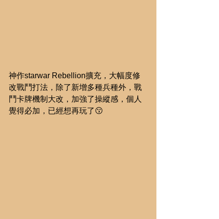
神作starwar Rebellion擴充，大幅度修
改戰鬥打法，除了新增多種兵種外，戰
鬥卡牌機制大改，加強了操縱感，個人
覺得必加，已經想再玩了😗