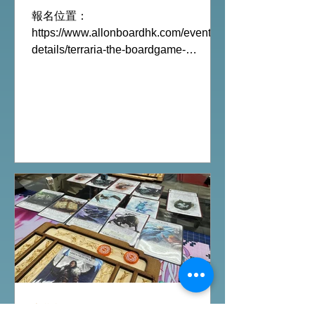
報名位置：
https://www.allonboardhk.com/event-
details/terraria-the-boardgame-
gathering 試玩Boardgames列表:
Terraria The Board Game /9Aug
Everdell Duo /11Aug Formaggio
/12Aug Jisogi /13Aug Nemesis
Retaliation /14Aug #桌遊活動 All On
Board HK棋間限定桌遊店Book位熱線
53935367 Global Gateway Tower16樓
11室 (荔枝角MTR Exit B)
桌遊介紹