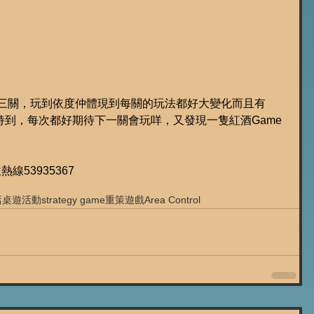
戰役第三關，玩到依度仲體現到每關的玩法都好大變化而且有
到，每次都好期待下一關會玩咩，又發現一隻紅酒Game
位熱線53935367
店
桌遊活動
strategy game
重策遊戲
Area Control