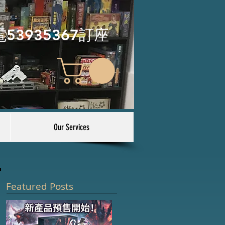
電53935367訂座
Our Services
Featured Posts