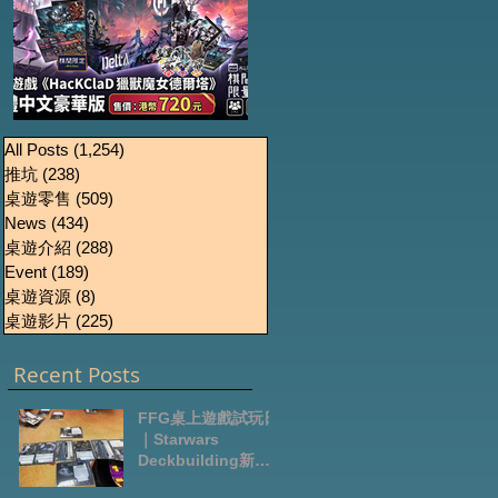
《HacKClaD獵獸魔女
Boardgames Pre-
U
All Posts
(1,254)
1,254 篇文章
推坑
(238)
238 篇文章
order Update
德爾塔》繁體中文豪
桌遊零售
(509)
509 篇文章
October2024
華版開放預售
News
(434)
434 篇文章
桌遊介紹
(288)
288 篇文章
Event
(189)
189 篇文章
桌遊資源
(8)
8 篇文章
桌遊影片
(225)
225 篇文章
Recent Posts
FFG桌上遊戲試玩日
｜Starwars
Deckbuilding新擴
充｜Arkham Horror