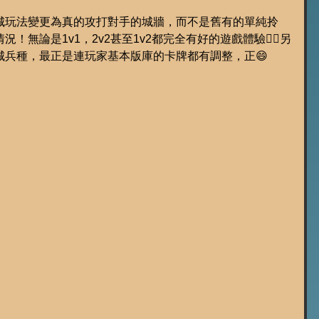
城玩法變更為真的攻打對手的城牆，而不是舊有的單純拎
！無論是1v1，2v2甚至1v2都完全有好的遊戲體驗👍🏻另
城兵種，最正是連玩家基本版庫的卡牌都有調整，正😄