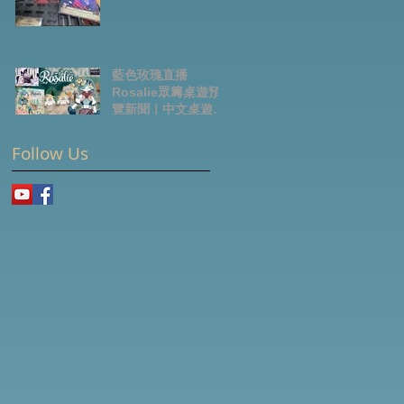
藍色玫瑰直播
Rosalie眾籌桌遊預
覽新聞｜中文桌遊節
目
Follow Us