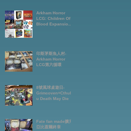
LCG chapter2
INVESTIGATOR
deck
Arkham Horror
LCG: Children Of
Blood Expansion
Open for
Preorder|Boardga
mes Pre-Order
News July2026
印斯茅斯魚人村-
Arkham Horror
LCG第六循環
8號風球桌遊日-
Grimcoven+Cthulh
u Death May Die
Fate fan made擴充-
亞比蓋爾終章