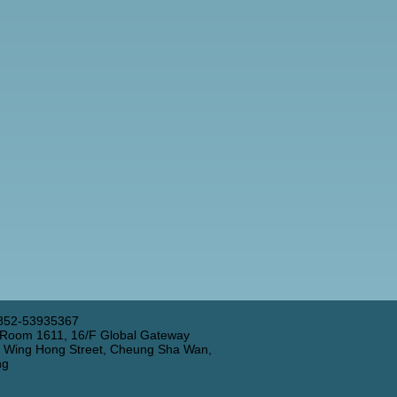
852-53935367
 Room 1611, 16/F Global Gateway
3 Wing Hong Street, Cheung Sha Wan,
ng