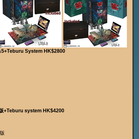
eburu System HK$2800
篇
篇
buru system HK$4200
盒版