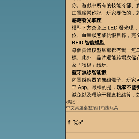
你。遊戲中所有的技能冷卻、
由電腦幫你記。玩家要做的，
感應發光底座
模型下方會套上 LED 發光環
位、血量狀態或仇恨目標，完
RFID 智能模型
每個實體模型底部都有獨一無二
標。此外，晶片還能跨場次儲
家「讀檔」續玩。
藍牙無線智能骰
內置感應器的無線骰子。玩家
至 App。最棒的是，
玩家不需
減免以及環境干擾直接結算，
標記：
中文桌遊
桌遊預訂
栢龍玩具