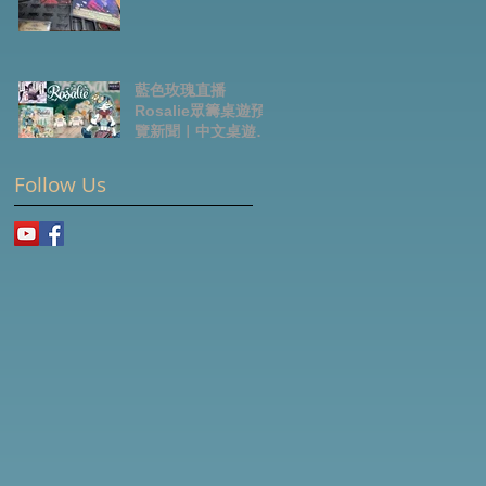
藍色玫瑰直播
Rosalie眾籌桌遊預
覽新聞｜中文桌遊節
目
Follow Us