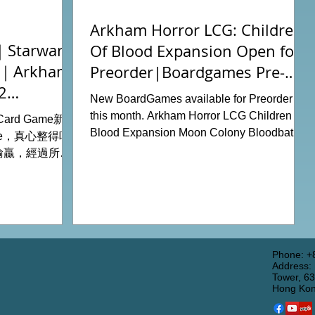
Arkham Horror LCG: Children
tarwars
Of Blood Expansion Open for
充｜Arkham
Preorder|Boardgames Pre-
2
Order News July2026
New BoardGames available for Preorder for
this month. Arkham Horror LCG Children Of
g Card Game新擴
Blood Expansion Moon Colony Bloodbath
ode，真心整得唔
Hot Streak Nippon: Zaibatsu Agemonia
輸贏，經過所有
Terraria The Boardgame Splendor Duel:
刺激！ 晚上試
The Counterfeiters Senjutsu: Battle for
關卡，同時試用
Japan Wingspan Pocket Harry Potter:
查員牌庫擴充的玩
Hogwarts Battle PLAKORO Pokemon
！ 就是這樣，
Starter Set 07-09 Order Now from our online
#桌遊場地 All
shop: https://www.allonboardhk.com/shop
店Book位熱線
Phone: +
Address:
All On Board HK Boardgames Retail Shop
 Tower16樓11室
Tower, 6
Room 1611, Global Gateway Tower, 63
Hong Ko
Wing Hong Street