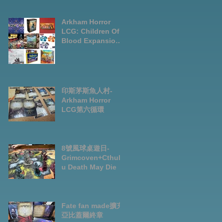
LCG chapter2
INVESTIGATOR
deck
Arkham Horror
LCG: Children Of
Blood Expansion
Open for
Preorder|Boardga
mes Pre-Order
News July2026
印斯茅斯魚人村-
Arkham Horror
LCG第六循環
8號風球桌遊日-
Grimcoven+Cthulh
u Death May Die
Fate fan made擴充-
亞比蓋爾終章