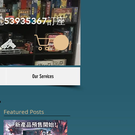
電53935367訂座
Our Services
Featured Posts