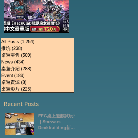
《HacKClaD獵獸魔女
Boardgames Pre-
U
All Posts
(1,254)
1,254 篇文章
推坑
(238)
238 篇文章
order Update
德爾塔》繁體中文豪
桌遊零售
(509)
509 篇文章
October2024
華版開放預售
News
(434)
434 篇文章
桌遊介紹
(288)
288 篇文章
Event
(189)
189 篇文章
桌遊資源
(8)
8 篇文章
桌遊影片
(225)
225 篇文章
Recent Posts
FFG桌上遊戲試玩日
｜Starwars
Deckbuilding新擴
充｜Arkham Horror