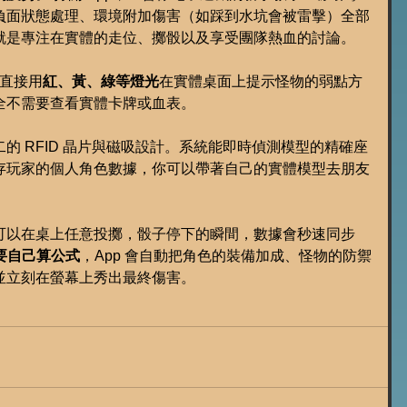
負面狀態處理、環境附加傷害（如踩到水坑會被雷擊）全部
就是專注在實體的走位、擲骰以及享受團隊熱血的討論。
，直接用
紅、黃、綠等燈光
在實體桌面上提示怪物的弱點方
全不需要查看實體卡牌或血表。
的 RFID 晶片與磁吸設計。系統能即時偵測模型的精確座
存玩家的個人角色數據，你可以帶著自己的實體模型去朋友
可以在桌上任意投擲，骰子停下的瞬間，數據會秒速同步
要自己算公式
，App 會自動把角色的裝備加成、怪物的防禦
並立刻在螢幕上秀出最終傷害。