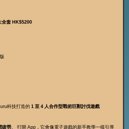
全套 HK$5200
篇
篇
盒版
ru科技打造的 
1 至 4 人合作型戰術巨獸討伐遊戲
閱疲勞
。 打開 App，它會像電子遊戲的新手教學一樣引導