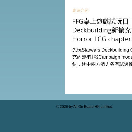
桌遊介紹
FFG桌上遊戲試玩日｜S
Deckbuilding新擴
Horror LCG chapter
INVESTIGATOR deck
先玩Starwars Deckbuildin
充的5關對戰Campaign m
錯，途中兩方勢力各有試過
成長及準備後的最後一戰更加
玩兩關詭鎮奇談的獨立劇情
下最新推出的chapter2調
家卡牌，果然課金角色就是勁
全天的FFG桌遊日完滿結束。 
On Board HK棋間限定桌遊
© 2026 by All On Board HK Limited.
53935367 Global Gateway
(荔枝角MTR Exit B)