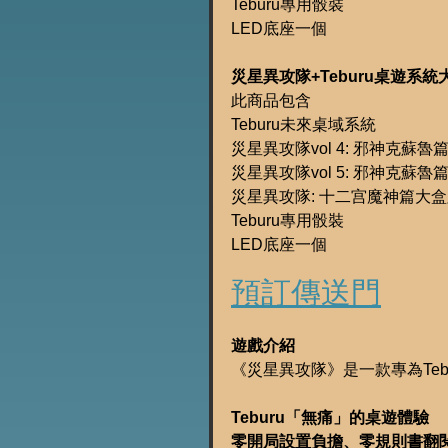
Teburu專用骰裝
LED底座一個
災星異攻隊+Teburu桌遊系統大
此商品包含
Teburu未來桌域系統
災星異攻隊vol 4: 邪神克蘇魯
災星異攻隊vol 5: 邪神克蘇魯
災星異攻隊: 十二宫魔神篇大
Teburu專用骰裝
LED底座一個
預訂傳送門
遊戲介紹
《災星異攻隊》是一款專為Tebu
Teburu「無痛」的桌遊體驗
零開局設置負擔、零規則書翻