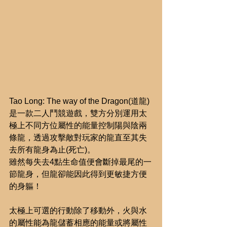
Tao Long: The way of the Dragon(道龍)
是一款二人鬥競遊戲，雙方分別運用太
極上不同方位屬性的能量控制陽與陰兩
條龍，透過攻擊敵對玩家的龍直至其失
去所有龍身為止(死亡)。
雖然每失去4點生命值便會斷掉最尾的一
節龍身，但龍卻能因此得到更敏捷方便
的身軀！
太極上可選的行動除了移動外，火與水
的屬性能為龍儲蓄相應的能量或將屬性