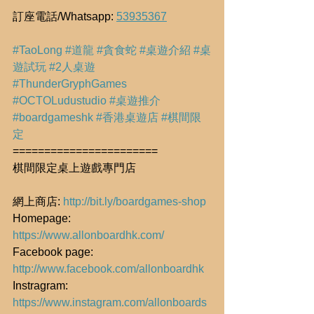
訂座電話/Whatsapp: 
53935367
#TaoLong
#道龍
#貪食蛇
#桌遊介紹
#桌
遊試玩
#2人桌遊
#ThunderGryphGames
#OCTOLudustudio
#桌遊推介
#boardgameshk
#香港桌遊店
#棋間限
定
=======================
棋間限定桌上遊戲專門店
網上商店: 
http://bit.ly/boardgames-shop
Homepage: 
https://www.allonboardhk.com/
Facebook page: 
http://www.facebook.com/allonboardhk
Instragram: 
https://www.instagram.com/allonboards