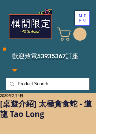
ME
NU
​歡迎致電53935367訂座
2020年2月4日
[桌遊介紹] 太極貪食蛇 - 道
龍 Tao Long