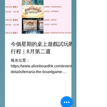
今個星期的桌上遊戲試玩團
行程｜8月第二週
報名位置：
https://www.allonboardhk.com/event-
details/terraria-the-boardgame-
gathering 試玩Boardgames列表:
Terraria The Board Game /9Aug
Everdell Duo /11Aug Formaggio
/12Aug Jisogi /13Aug Nemesis
Retaliation /14Aug #桌遊活動 All On
Board HK棋間限定桌遊店Book位熱線