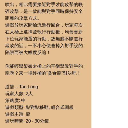
噴出，相比需要接近對手才能攻擊的咬
碎攻擊，是一款能與對手同時保持安全
距離的攻擊方式。
遊戲於玩家間輪流進行回合，玩家每次
在太極上選擇並執行行動後，均會更新
下位玩家能選的行動，故無腦不斷進行
猛攻的話，一不小心便會掉入對手設的
陷阱而被大幅度反追！
你能輕鬆架御太極上的平衡擊敗對手的
龍嗎？來一場終極的“貪食龍“對決吧！
道龍  - Tao Long
玩家人數: 2人
策略度: 中
遊戲類型: 點對點移動, 組合式圖板
遊戲主題: 龍
遊玩時間: 20 - 30分鐘