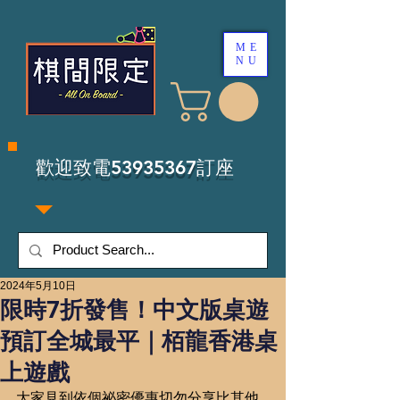
ME
NU
​歡迎致電53935367訂座
2024年5月10日
限時7折發售！中文版桌遊
預訂全城最平｜栢龍香港桌
上遊戲
大家見到依個祕密優惠切勿分享比其他