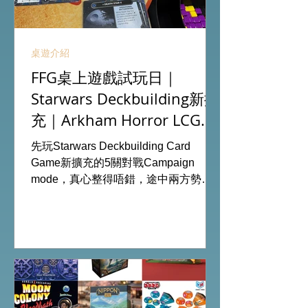
桌遊介紹
FFG桌上遊戲試玩日｜
Starwars Deckbuilding新擴
充｜Arkham Horror LCG
chapter2 INVESTIGATOR
先玩Starwars Deckbuilding Card
deck
Game新擴充的5關對戰Campaign
mode，真心整得唔錯，途中兩方勢力
各有試過輸贏，經過所有成長及準備後
的最後一戰更加刺激！ 晚上試玩兩關詭
鎮奇談的獨立劇情關卡，同時試用下最
新推出的chapter2調查員牌庫擴充的玩
家卡牌，果然課金角色就是勁！ 就是這
樣，全天的FFG桌遊日完滿結束。 #桌
遊場地 All On Board HK棋間限定桌遊