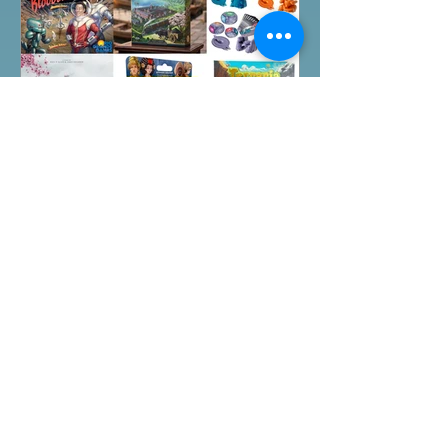
店Book位熱線53935367 Global
Gateway Tower16樓11室 (荔枝角MTR
Exit B)
Arkham Horror LCG:
Children Of Blood
Expansion Open for
Preorder|Boardgames Pre-
New BoardGames available for
Order News July2026
Preorder for this month. Arkham Horror
LCG Children Of Blood Expansion
Moon Colony Bloodbath Hot Streak
Nippon: Zaibatsu Agemonia Terraria
The Boardgame Splendor Duel: The
Counterfeiters Senjutsu: Battle for
Japan Wingspan Pocket Harry Potter:
Hogwarts Battle PLAKORO Pokemon
Starter Set 07-09 Order Now from our
Featured Posts