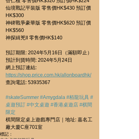
杏仁核 零售價HK$320 預訂價HK$224
仙境戰記平裝版 零售價HK$430 預訂價
HK$300
神碑戰爭豪華版 零售價HK$620 預訂價
HK$560
神探緝兇II 零售價HK$140
預訂期限: 2024年5月16日（滿額即止）
預計到貨時間: 2024年5月24日
網上預訂連結: 
https://shop.price.com.hk/allonboardhk/
查詢電話: 53935367
#skateSummer
#Amygdala
#栢龍玩具
#
桌遊預訂
#中文桌遊
#香港桌遊店
#棋間
限定
棋間限定桌上遊戲專門店｜地址: 嘉名工
廠大廈C座701室
標記：