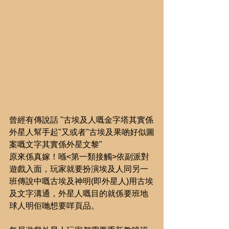
曾經有傳說話 "古埃及人嘅金字塔其實係
外星人幫手起"又或者"古埃及果啲好似圖
案嘅文字其實係外星文黎"
原來係真嫁！喺<第一類接觸>依副派對
遊戲入面，玩家就要扮演埃及人同另一
班傳說中嘅古埃及神明(即外星人)用古埃
及文字溝通，外星人嘅目的就係要班地
球人明佢哋想要咩頁品。