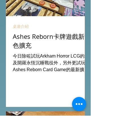
桌遊介紹
Ashes Reborn卡牌遊戲新角
色擴充
今日除咗試玩Arkham Horror LCG的埃
及開羅永恆沉睡戰役外，另外更試玩
Ashes Reborn Card Game的最新擴
充。 Ashes推出新角色的新卡牌都令遊
戲添加更多打法，期待更多新玩家加
入。 #桌遊場地 All On Board HK棋間
限定桌遊店Book位熱線53935367
Global Gateway Tower16樓11室 (荔枝
角MTR Exit B)