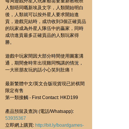
每局遊戲外星人玩家都需要重新教曉班
人類唔同嘅新埃及文字，人類開始明白
後，人類就可以按外星人要求開始進
貢，遊戲完結時，成功收到3個正確貢品
的玩家成為外星人隊伍中的贏家，同時
成功進貢最多正確貢品的人類玩家得
勝。
遊戲中玩家間因大部分時間使用圖案溝
通，期間會時常出現雞同鴨講的情況，
一大班朋友玩的話小心笑到肚痛！
最新繁體中文/英文合版現貨現已於棋間
限定有售
第一類接觸 - First Contact: HKD199
產品預留及查詢 (電話/Whatsapp): 
53935367
立即網上購買: 
http://bit.ly/boardgames-