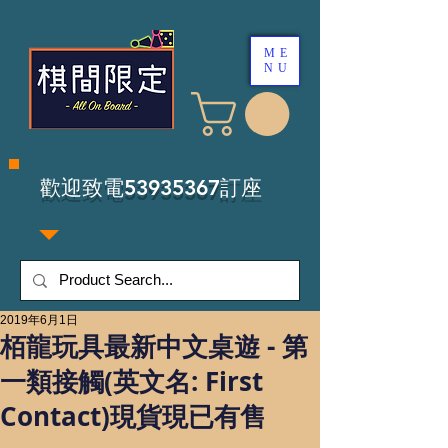
ME
NU
​歡迎致電53935367訂座
2019年6月1日
栢龍玩具最新中文桌遊 - 第
一類接觸(英文名: First
Contact)現貨現已有售