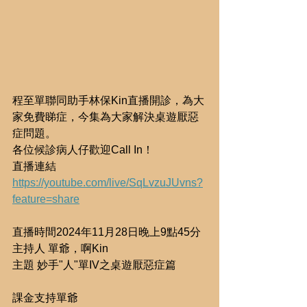
程至單聯同助手林保Kin直播開診，為大
家免費睇症，今集為大家解決桌遊厭惡
症問題。
各位候診病人仔歡迎Call In！
直播連結 
https://youtube.com/live/SqLvzuJUvns?
feature=share
直播時間2024年11月28日晚上9點45分
主持人 單爺，啊Kin
主題 妙手"人"單IV之桌遊厭惡症篇
課金支持單爺 