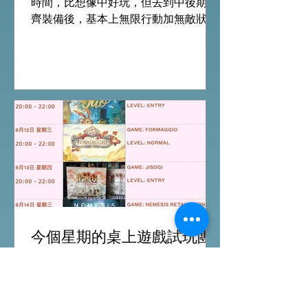
時間，比想像中好玩，但去到中後期整
齊裝備後，基本上無限行動加無敵狀
態，連最後打終極頭目都是無腦連打，
結局變成這樣令整場花費你全日時間的
遊戲完全失去成就感。 另外探索地圖版
塊、行動卡牌及裝備及消耗用品等種類
十分少，加上瘋狂的極長遊玩時間令重
玩意欲下降，遊戲優點集中在部件質素
上乘以及前期的刺激感，下次試玩需要
看看官方的劇情模式能否為這遊戲挽回
多點分數。 單爺評價：6/10 #桌遊介紹
All On Board HK棋間限定桌遊店Book
位熱線53935367 Global Gateway
Tower16樓11室 (荔枝角MTR Exit B)
今個星期的桌上遊戲試玩團
行程｜8月第二週
報名位置：
https://www.allonboardhk.com/event-