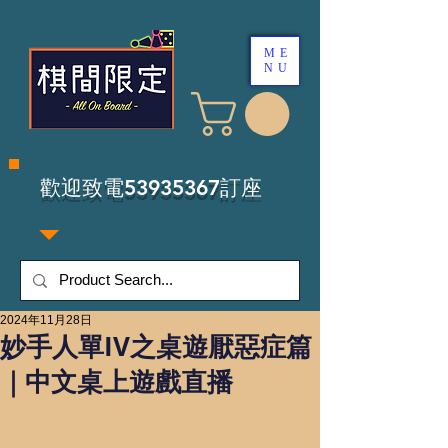
ME
NU
​歡迎致電53935367訂座
2024年11月28日
妙手人單IV之桌遊厭惡症篇
｜中文桌上遊戲直播