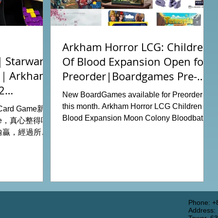
Arkham Horror LCG: Children
tarwars
Of Blood Expansion Open for
充｜Arkham
Preorder|Boardgames Pre-
2
Order News July2026
New BoardGames available for Preorder for
this month. Arkham Horror LCG Children Of
g Card Game新擴
Blood Expansion Moon Colony Bloodbath
ode，真心整得唔
Hot Streak Nippon: Zaibatsu Agemonia
輸贏，經過所有
Terraria The Boardgame Splendor Duel:
刺激！ 晚上試
The Counterfeiters Senjutsu: Battle for
關卡，同時試用
Japan Wingspan Pocket Harry Potter:
查員牌庫擴充的玩
Hogwarts Battle PLAKORO Pokemon
！ 就是這樣，
Starter Set 07-09 Order Now from our online
#桌遊場地 All
shop: https://www.allonboardhk.com/shop
店Book位熱線
Phone: +
Address:
All On Board HK Boardgames Retail Shop
 Tower16樓11室