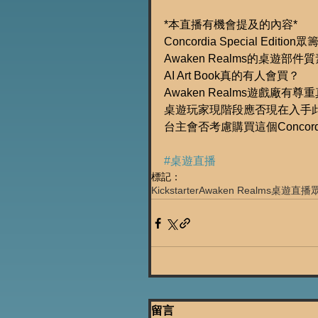
*本直播有機會提及的內容*
Concordia Special Editi
Awaken Realms的桌遊部
AI Art Book真的有人會買？
Awaken Realms遊戲廠有
桌遊玩家現階段應否現在入手
台主會否考慮購買這個Concor
#桌遊直播
標記：
Kickstarter
Awaken Realms
桌遊直播
留言