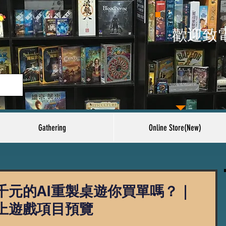
​歡迎致
Gathering
Online Store(New)
千元的AI重製桌遊你買單嗎？｜
籌桌上遊戲項目預覽