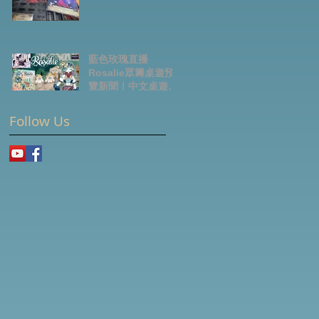
藍色玫瑰直播
Rosalie眾籌桌遊預
覽新聞｜中文桌遊節
目
Follow Us