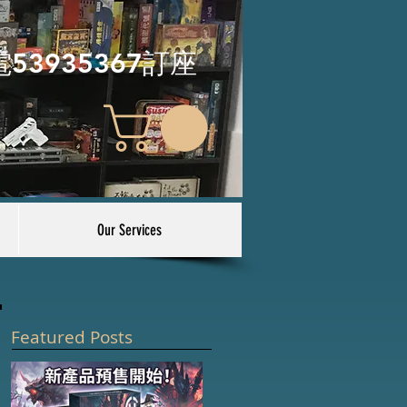
電53935367訂座
Our Services
Featured Posts