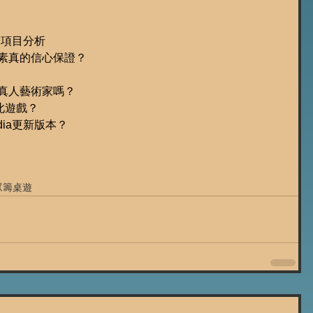
on眾籌項目分析
件質素真的信心保證？
尊重真人藝術家嗎？
此遊戲？
dia更新版本？
眾籌桌遊