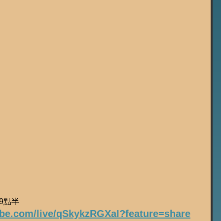
上9點半
ube.com/live/qSkykzRGXaI?feature=share