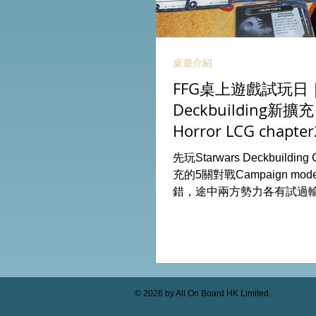
桌遊介紹
FFG桌上遊戲試玩日｜S
Deckbuilding新擴
Horror LCG chapter
INVESTIGATOR deck
先玩Starwars Deckbuildin
充的5關對戰Campaign m
錯，途中兩方勢力各有試過
成長及準備後的最後一戰更加
玩兩關詭鎮奇談的獨立劇情
下最新推出的chapter2調
家卡牌，果然課金角色就是勁
全天的FFG桌遊日完滿結束。 
On Board HK棋間限定桌遊
© 2026 by All On Board HK Limited.
53935367 Global Gateway