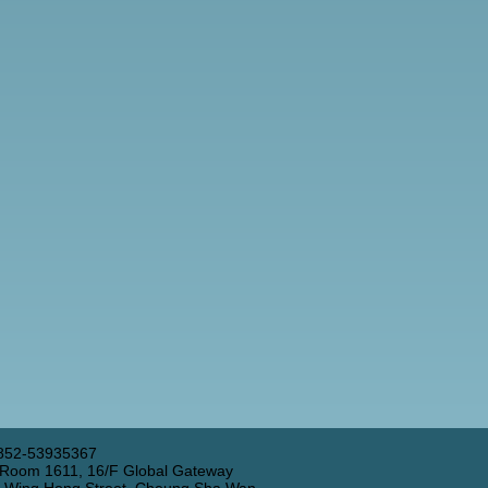
852-53935367
 Room 1611, 16/F Global Gateway