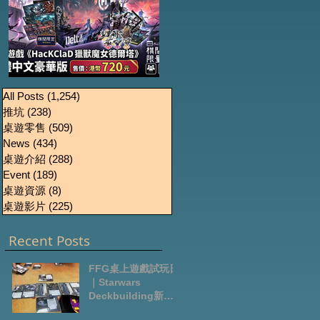
《HacKClaD獵獸魔女
Boardgames Pre-
U
All Posts
(1,254)
1,254 篇文章
推坑
(238)
238 篇文章
order Update
德爾塔》繁體中文豪
桌遊零售
(509)
509 篇文章
October2024
華版開放預售
News
(434)
434 篇文章
桌遊介紹
(288)
288 篇文章
Event
(189)
189 篇文章
桌遊資源
(8)
8 篇文章
桌遊影片
(225)
225 篇文章
Recent Posts
FFG桌上遊戲試玩日
｜Starwars
Deckbuilding新擴
充｜Arkham Horror