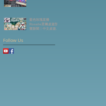
藍色玫瑰直播
Rosalie眾籌桌遊預
覽新聞｜中文桌遊節
目
Follow Us