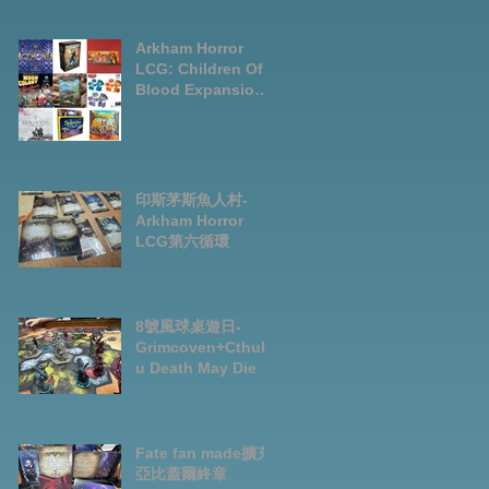
LCG chapter2
INVESTIGATOR
deck
Arkham Horror
LCG: Children Of
Blood Expansion
Open for
Preorder|Boardga
mes Pre-Order
News July2026
印斯茅斯魚人村-
Arkham Horror
LCG第六循環
8號風球桌遊日-
Grimcoven+Cthulh
u Death May Die
Fate fan made擴充-
亞比蓋爾終章