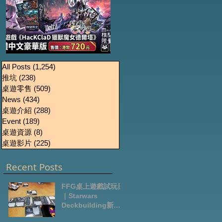
《HacKClaD獵獸魔女
Boardgames Pre-
U
All Posts
(1,254)
1,254 篇文章
推坑
(238)
238 篇文章
order Update
德爾塔》繁體中文豪
桌遊零售
(509)
509 篇文章
October2024
華版開放預售
News
(434)
434 篇文章
桌遊介紹
(288)
288 篇文章
Event
(189)
189 篇文章
桌遊資源
(8)
8 篇文章
桌遊影片
(225)
225 篇文章
Recent Posts
FFG桌上遊戲試玩日
｜Starwars
Deckbuilding新擴
充｜Arkham Horror