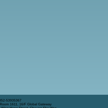
852-53935367
 Room 1611, 16/F Global Gateway