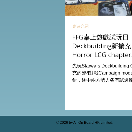
桌遊介紹
FFG桌上遊戲試玩日｜S
Deckbuilding新擴
Horror LCG chapter
INVESTIGATOR deck
先玩Starwars Deckbuildin
充的5關對戰Campaign m
錯，途中兩方勢力各有試過
成長及準備後的最後一戰更加
玩兩關詭鎮奇談的獨立劇情
下最新推出的chapter2調
家卡牌，果然課金角色就是勁
全天的FFG桌遊日完滿結束。 
On Board HK棋間限定桌遊
© 2026 by All On Board HK Limited.
53935367 Global Gateway