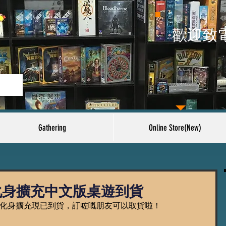
​歡迎致
Gathering
Online Store(New)
化身擴充中文版桌遊到貨
神化身擴充現已到貨，訂咗嘅朋友可以取貨啦！