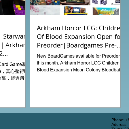
Arkham Horror LCG: Children
tarwars
Of Blood Expansion Open for
充｜Arkham
Preorder|Boardgames Pre-
2
Order News July2026
New BoardGames available for Preorder for
this month. Arkham Horror LCG Children Of
g Card Game新擴
Blood Expansion Moon Colony Bloodbath
ode，真心整得唔
Hot Streak Nippon: Zaibatsu Agemonia
輸贏，經過所有
Terraria The Boardgame Splendor Duel:
刺激！ 晚上試
The Counterfeiters Senjutsu: Battle for
關卡，同時試用
Japan Wingspan Pocket Harry Potter:
查員牌庫擴充的玩
Hogwarts Battle PLAKORO Pokemon
！ 就是這樣，
Starter Set 07-09 Order Now from our online
#桌遊場地 All
shop: https://www.allonboardhk.com/shop
店Book位熱線
Phone: +
Address:
All On Board HK Boardgames Retail Shop
 Tower16樓11室