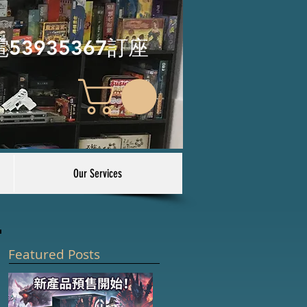
電53935367訂座
Our Services
Featured Posts