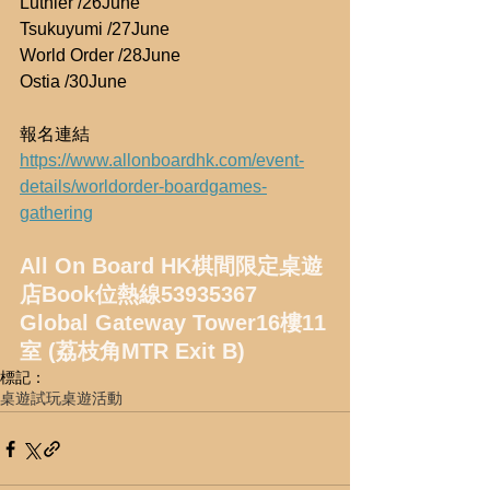
Luthier /26June
Tsukuyumi /27June
World Order /28June
Ostia /30June
報名連結 
https://www.allonboardhk.com/event-
details/worldorder-boardgames-
gathering
All On Board HK棋間限定桌遊
店Book位熱線53935367
Global Gateway Tower16樓11
室 (荔枝角MTR Exit B)
標記：
桌遊試玩
桌遊活動