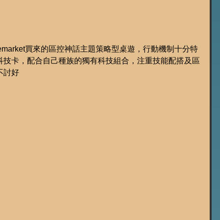
amemarket買來的區控神話主題策略型桌遊，行動機制十分特
科技卡，配合自己種族的獨有科技組合，注重技能配搭及區
不討好