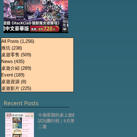
《HacKClaD獵獸魔女
Boardgames Pre-
U
All Posts
(1,256)
1,256 篇文章
推坑
(238)
238 篇文章
order Update
德爾塔》繁體中文豪
桌遊零售
(509)
509 篇文章
October2024
華版開放預售
News
(435)
435 篇文章
桌遊介紹
(289)
289 篇文章
Event
(189)
189 篇文章
桌遊資源
(8)
8 篇文章
桌遊影片
(225)
225 篇文章
Recent Posts
今個星期的桌上遊戲
試玩團行程｜8月第
二週