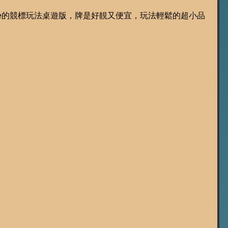
，idol 日live的競標玩法桌遊版，牌是好靚又便宜，玩法輕鬆的超小品