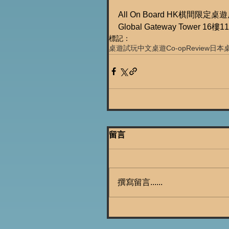
All On Board HK棋間限定桌
Global Gateway Tower 16樓
標記：
桌遊試玩
中文桌遊
Co-op
Review
日本
留言
撰寫留言......