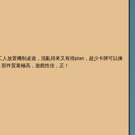
新版工人放置機制桌遊，混亂得來又有得plan，超少卡牌可以揀
，部件質素極高，遊戲性佳，正！