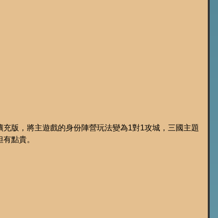
擴充版，將主遊戲的身份陣營玩法變為1對1攻城，三國主題
但有點貴。