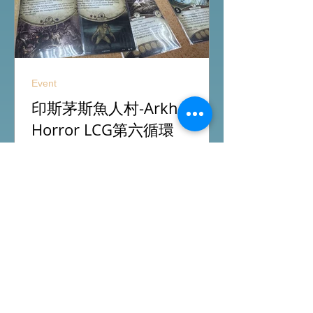
On Board HK Boardgames Retail Shop
Room 1611, Global Gateway Tower, 63
Wing Hong Street
Event
印斯茅斯魚人村-Arkham
Horror LCG第六循環
陪客人重玩Arkham Horror LCG第六循
環，今次初嘗Seeker調查員主要負責拿
線索，初期面對極多怪物有點束手無
策，希望過了三關有一點經驗值後能較
容易應付得到。 #桌遊跑團 All On
Board HK棋間限定桌遊店Book位熱線
53935367 Global Gateway Tower16樓
11室 (荔枝角MTR Exit B)
Featured Posts