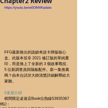
Chapter2 Review
https://youtu.be/w0OM4Kadato
FFG最新推出的詭鎮奇談卡牌版核心
盒。此版本並非 2021 修訂版的單純重
印，而是換上了全新的 3 個故事戰役、
5 位新調查員與隔板配件。新一集推薦
嗎？由本台試伏大師清楚詳細解釋給大
家聽。
#桌遊介紹
棋間限定桌遊店Book位熱線53935367
標記：