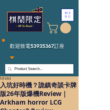
ME
NU
​歡迎致電53935367訂座
5月18日
入坑好時機？詭鎮奇談卡牌
版26年版爆機Review｜
Arkham horror LCG