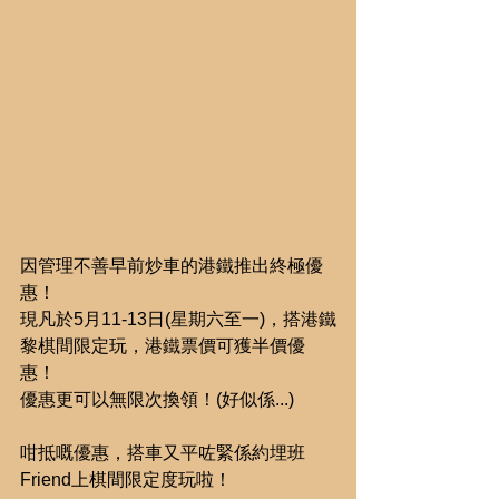
因管理不善早前炒車的港鐵推出終極優
惠！
現凡於5月11-13日(星期六至一)，搭港鐵
黎棋間限定玩，港鐵票價可獲半價優
惠！
優惠更可以無限次換領！(好似係...)
咁抵嘅優惠，搭車又平咗緊係約埋班
Friend上棋間限定度玩啦！