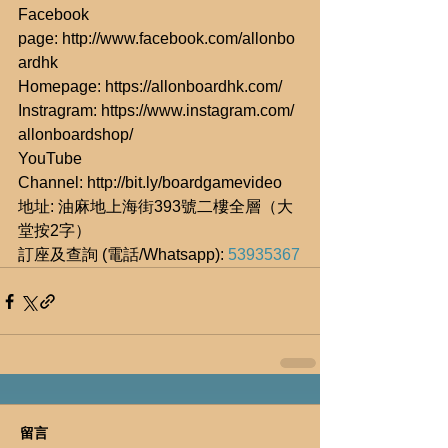
Facebook 
page: http://www.facebook.com/allonbo
ardhk
Homepage: https://allonboardhk.com/
Instragram: https://www.instagram.com/
allonboardshop/
YouTube 
Channel: http://bit.ly/boardgamevideo
地址: 油麻地上海街393號二樓全層（大
堂按2字）
訂座及查詢 (電話/Whatsapp): 
53935367
留言