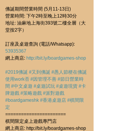
佛誕期間營業時間 (5月11-13日)
營業時間: 下午2時至晚上12時30分
地址: 油麻地上海街393號二樓全層（大
堂按2字）
訂座及桌遊查詢 (電話/Whatsapp): 
53935367
網上商店: 
http://bit.ly/boardgames-shop
#2019佛誕
#又到佛誕
#愚人節梗在佛誕
使用work否
#因管理不善
#節日營業時
間
#中文桌遊
#桌遊試玩
#桌遊現貨
#卡
牌遊戲
#策略遊戲
#派對遊戲
#boardgameshk
#香港桌遊店
#棋間限
定
=======================
棋間限定桌上遊戲專門店
網上商店: http://bit.ly/boardgames-shop