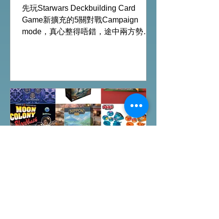
chapter2 INVESTIGATOR
先玩Starwars Deckbuilding Card
deck
Game新擴充的5關對戰Campaign
mode，真心整得唔錯，途中兩方勢力
各有試過輸贏，經過所有成長及準備後
的最後一戰更加刺激！ 晚上試玩兩關詭
鎮奇談的獨立劇情關卡，同時試用下最
新推出的chapter2調查員牌庫擴充的玩
家卡牌，果然課金角色就是勁！ 就是這
樣，全天的FFG桌遊日完滿結束。 #桌
遊場地 All On Board HK棋間限定桌遊
店Book位熱線53935367 Global
Gateway Tower16樓11室 (荔枝角MTR
Exit B)
Arkham Horror LCG:
Children Of Blood
Expansion Open for