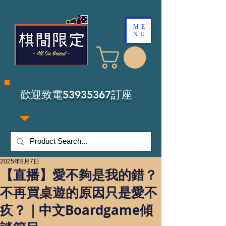
ME
NU
​歡迎致電53935367訂座
2025年8月7日
【直播】愛不夠是我的錯？
不再買桌遊的原因只是愛不
疚？｜中文Boardgame傾