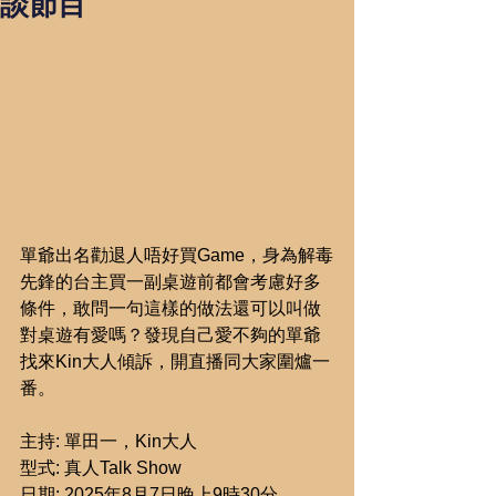
談節目
單爺出名勸退人唔好買Game，身為解毒
先鋒的台主買一副桌遊前都會考慮好多
條件，敢問一句這樣的做法還可以叫做
對桌遊有愛嗎？發現自己愛不夠的單爺
找來Kin大人傾訴，開直播同大家圍爐一
番。
主持: 單田一，Kin大人
型式: 真人Talk Show
日期: 2025年8月7日晚上9時30分