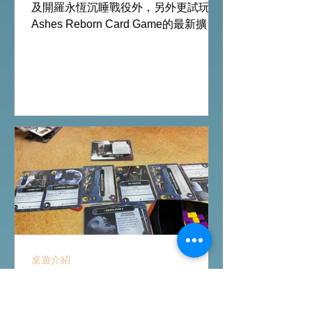
及開羅永恆沉睡戰役外，另外更試玩
Ashes Reborn Card Game的最新擴
充。 Ashes推出新角色的新卡牌都令遊
戲添加更多打法，期待更多新玩家加
入。 #桌遊場地 All On Board HK棋間
限定桌遊店Book位熱線53935367
Global Gateway Tower16樓11室 (荔枝
角MTR Exit B)
桌遊介紹
FFG桌上遊戲試玩日｜
Starwars Deckbuilding新擴