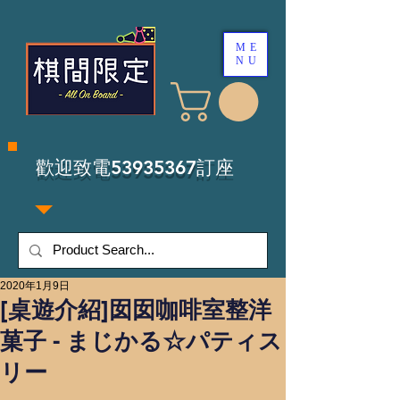
ME
NU
​歡迎致電53935367訂座
2020年1月9日
[桌遊介紹]囡囡咖啡室整洋
菓子 - まじかる☆パティス
リー