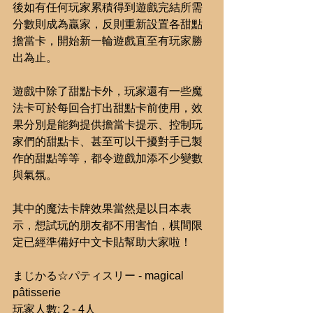
後如有任何玩家累積得到遊戲完結所需
分數則成為贏家，反則重新設置各甜點
擔當卡，開始新一輪遊戲直至有玩家勝
出為止。
遊戲中除了甜點卡外，玩家還有一些魔
法卡可於每回合打出甜點卡前使用，效
果分別是能夠提供擔當卡提示、控制玩
家們的甜點卡、甚至可以干擾對手已製
作的甜點等等，都令遊戲加添不少變數
與氣氛。
其中的魔法卡牌效果當然是以日本表
示，想試玩的朋友都不用害怕，棋間限
定已經準備好中文卡貼幫助大家啦！
まじかる☆パティスリー - magical 
pâtisserie
玩家人數: 2 - 4人