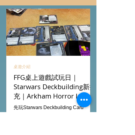
桌遊介紹
FFG桌上遊戲試玩日｜
Starwars Deckbuilding新擴
充｜Arkham Horror LCG
chapter2 INVESTIGATOR
先玩Starwars Deckbuilding Card
deck
Game新擴充的5關對戰Campaign
mode，真心整得唔錯，途中兩方勢力
各有試過輸贏，經過所有成長及準備後