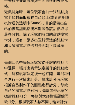
十分精美並散發著與封面同樣的可愛風
格。
遊戲開始時，每位玩家會抽一張甜點擔
當卡如封面般放在自己頭上(或者使用隨
棋附送的透明卡Stand)，目的是猜出自
己的擔當甜點然後不斷製作該甜點取得
最多分數。除了玩家們各自的甜點擔當
卡外，還有一張多出置於旁邊的甜點卡
和大師擔當甜點卡都是面朝下隱藏著
的。
每個回合中每位玩家皆從手牌的甜點卡
中選擇一張打出表示決定製作的甜點款
式，所有玩家決定後一起打開，每5個回
合進行一次輪末計分。輪末計分時玩家
根據自己製作了的甜點進行計分，每款
自己的擔當甜點+2分，每款其他玩家的
擔當甜點+1分，每款與大師擔當甜點同
款-1分。根據玩家人數不同，輪末計分