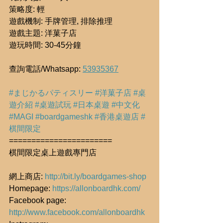
策略度: 輕
遊戲機制: 手牌管理, 排除推理
遊戲主題: 洋菓子店
遊玩時間: 30-45分鐘
查詢電話/Whatsapp: 
53935367
#まじかるパティスリー
#洋菓子店
#桌
遊介紹
#桌遊試玩
#日本桌遊
#中文化
#MAGI
#boardgameshk
#香港桌遊店
#
棋間限定
=======================
棋間限定桌上遊戲專門店
網上商店: 
http://bit.ly/boardgames-shop
Homepage: 
https://allonboardhk.com/
Facebook page: 
http://www.facebook.com/allonboardhk