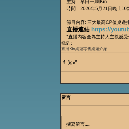
主持：單田一,啊Kin
時間：2026年5月21日晚上10
節目內容: 三大最高CP值桌遊
直播連結 
https://yout
*直播內容全為主持人主觀感
標記：
直播
Kin
桌遊零售
桌遊介紹
留言
撰寫留言......