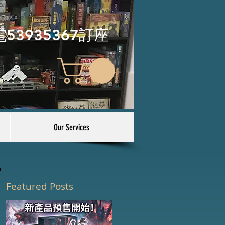
電53935367訂座
Our Services
Featured Posts