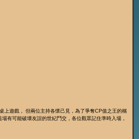
桌上遊戲， 但兩位主持各懷己見，為了爭奪CP值之王的稱
這場有可能破壞友誼的世紀鬥交，各位觀眾記住準時入場，