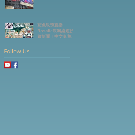
藍色玫瑰直播
Rosalie眾籌桌遊預
覽新聞｜中文桌遊節
目
Follow Us