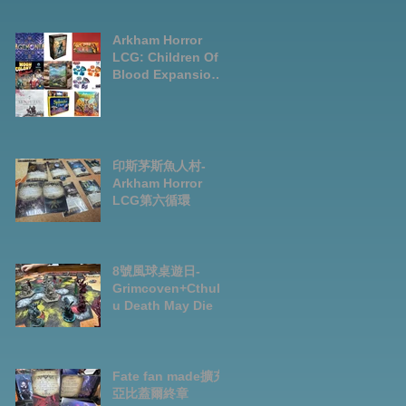
LCG chapter2
INVESTIGATOR
deck
Arkham Horror
LCG: Children Of
Blood Expansion
Open for
Preorder|Boardga
mes Pre-Order
News July2026
印斯茅斯魚人村-
Arkham Horror
LCG第六循環
8號風球桌遊日-
Grimcoven+Cthulh
u Death May Die
Fate fan made擴充-
亞比蓋爾終章