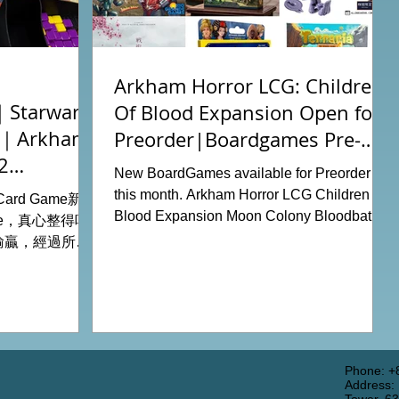
Arkham Horror LCG: Children
tarwars
Of Blood Expansion Open for
充｜Arkham
Preorder|Boardgames Pre-
2
Order News July2026
New BoardGames available for Preorder for
this month. Arkham Horror LCG Children Of
g Card Game新擴
Blood Expansion Moon Colony Bloodbath
ode，真心整得唔
Hot Streak Nippon: Zaibatsu Agemonia
輸贏，經過所有
Terraria The Boardgame Splendor Duel:
刺激！ 晚上試
The Counterfeiters Senjutsu: Battle for
關卡，同時試用
Japan Wingspan Pocket Harry Potter:
查員牌庫擴充的玩
Hogwarts Battle PLAKORO Pokemon
！ 就是這樣，
Starter Set 07-09 Order Now from our online
#桌遊場地 All
shop: https://www.allonboardhk.com/shop
店Book位熱線
Phone: +
Address:
All On Board HK Boardgames Retail Shop
 Tower16樓11室