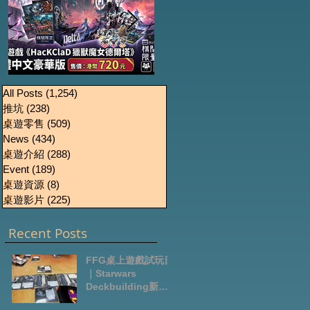
《HacKClaD獵獸魔女
Boardgames Pre-
U
All Posts
(1,254)
1,254 篇文章
推坑
(238)
238 篇文章
order Update
德爾塔》繁體中文豪
桌遊零售
(509)
509 篇文章
October2024
華版開放預售
News
(434)
434 篇文章
桌遊介紹
(288)
288 篇文章
Event
(189)
189 篇文章
桌遊資源
(8)
8 篇文章
桌遊影片
(225)
225 篇文章
Recent Posts
FFG桌上遊戲試玩日
｜Starwars
Deckbuilding新擴
充｜Arkham Horror