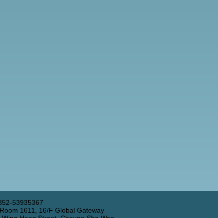
852-53935367
 Room 1611, 16/F Global Gateway