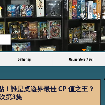
​歡迎致
Gathering
Online Store(New)
！誰是桌遊界最佳 CP 值之王？
晚吹第3集