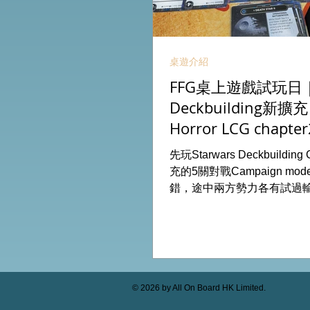
桌遊介紹
FFG桌上遊戲試玩日｜S
Deckbuilding新擴
Horror LCG chapter
INVESTIGATOR deck
先玩Starwars Deckbuildin
充的5關對戰Campaign m
錯，途中兩方勢力各有試過
成長及準備後的最後一戰更加
玩兩關詭鎮奇談的獨立劇情
下最新推出的chapter2調
家卡牌，果然課金角色就是勁
全天的FFG桌遊日完滿結束。 
On Board HK棋間限定桌遊
© 2026 by All On Board HK Limited.
53935367 Global Gateway