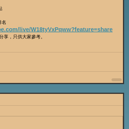
點
排名
ube.com/live/W18tyVxPqww?feature=share
受分享，只供大家參考。