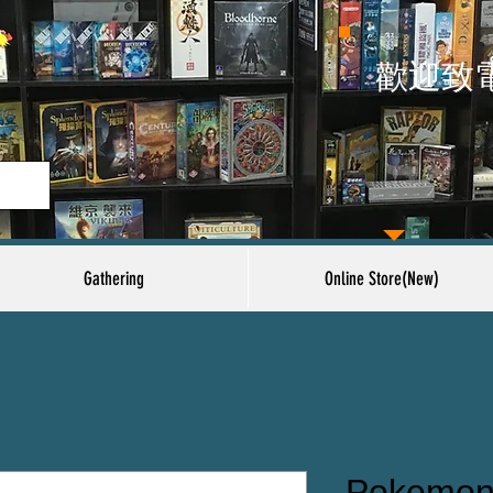
​歡迎致
Gathering
Online Store(New)
Pokem