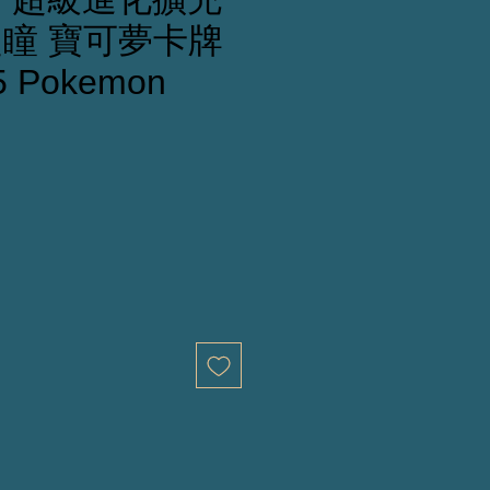
之瞳 寶可夢卡牌
Pokemon
價
格