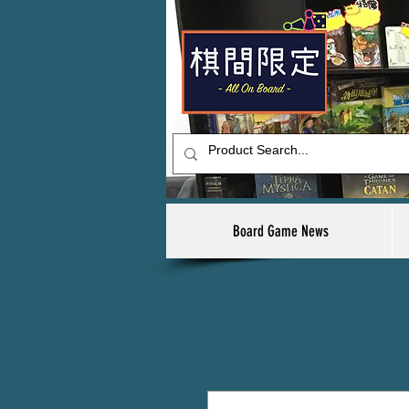
Board Game News