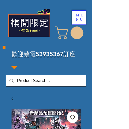
ME
NU
​歡迎致電53935367訂座