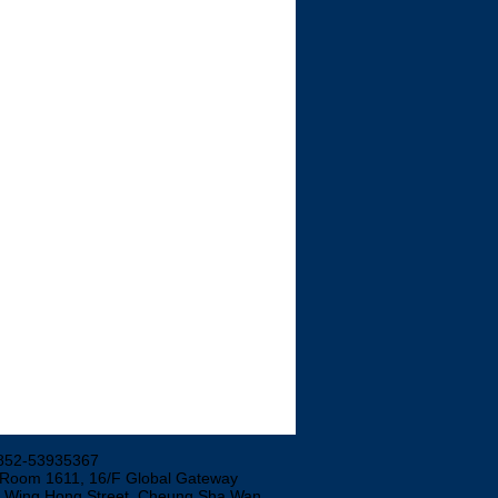
852-53935367
 Room 1611, 16/F Global Gateway
3 Wing Hong Street, Cheung Sha Wan,