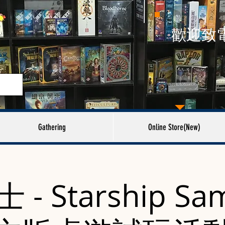
​歡迎致
Gathering
Online Store(New)
- Starship Sa