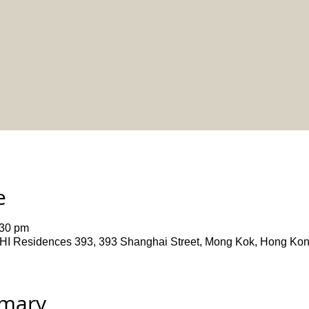
e
:30 pm
ences 393, 393 Shanghai Street, Mong Kok, Hong Ko
mmary