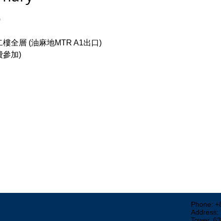
)
全層 (油麻地MTR A1出口)
費參加)
Phone: +
Address:
Tower, 6