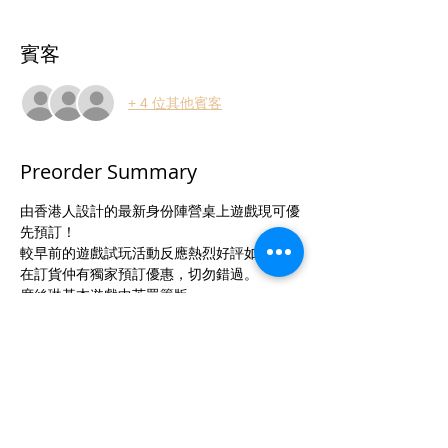
賓客
+ 4 位其他賓客
Preorder Summary
由香港人設計的最新身份陣營桌上遊戲現可優
先預訂！
較早前的遊戲試玩活動反應熱烈好評如潮！現
在訂貨仲有獨家預訂優惠，切勿錯過。
席絲琳基本遊戲中英眾籌版
售價HKD358 (訂金:130)
席絲琳豪華版遊戲
售價HKD550 (訂金:250)
More...
Apply