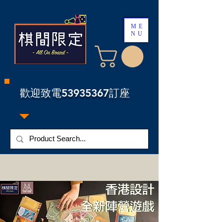
ME
NU
​歡迎致電53935367訂座